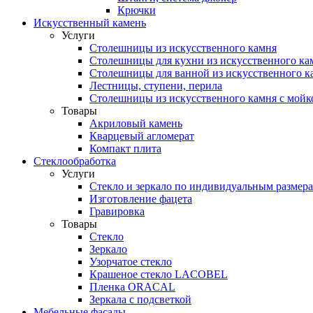
Крючки
Искусственный камень
Услуги
Столешницы из искусственного камня
Столешницы для кухни из искусственного ка
Столешницы для ванной из искусственного к
Лестницы, ступени, перила
Столешницы из искусственного камня с мойк
Товары
Акриловый камень
Кварцевый агломерат
Компакт плита
Стеклообработка
Услуги
Стекло и зеркало по индивидуальным размер
Изготовление фацета
Гравировка
Товары
Стекло
Зеркало
Узорчатое стекло
Крашеное стекло LACOBEL
Пленка ORACAL
Зеркала с подсветкой
Мебельные фасады