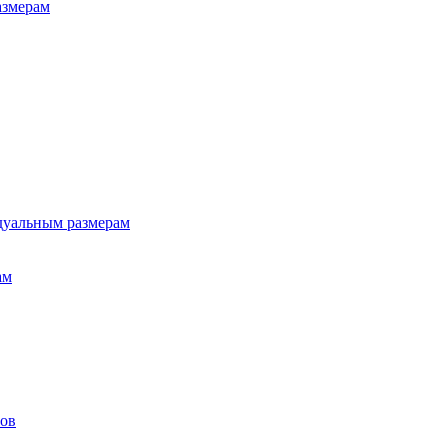
азмерам
дуальным размерам
ам
лов