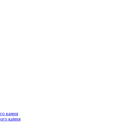
го камня
ого камня