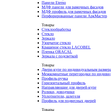
Панели Eterno
МДФ панели для рамочных фасадов
МДФ профиль для рамочных фасадов
Перфорированные панели АркМастер
Товары
Стеклообработка
Стекло
Зеркало
Узорчатое стекло
Крашеное стекло LACOBEL
Пленка ORACAL
Зеркала с подсветкой
Товары
Двери-купе по индивидуальным размер
Межкомнатные перегородки по индиви
Профиль-ручка
Горизонтальный профиль
Направляющие для дверей-купе
Ролики, доводчики
Уплотнители, шлегеля
Профиль для подвесных дверей
Товары