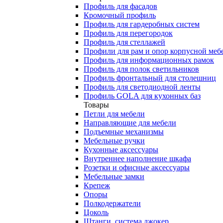
Профиль для фасадов
Кромочный профиль
Профиль для гардеробных систем
Профиль для перегородок
Профиль для стеллажей
Профили для рам и опор корпусной меб
Профиль для информационных рамок
Профиль для полок светильников
Профиль фронтальный для столешниц
Профиль для светодиодной ленты
Профиль GOLA для кухонных баз
Товары
Петли для мебели
Направляющие для мебели
Подъемные механизмы
Мебельные ручки
Кухонные аксессуары
Внутреннее наполнение шкафа
Розетки и офисные аксессуары
Мебельные замки
Крепеж
Опоры
Полкодержатели
Цоколь
Штанги, система джокер