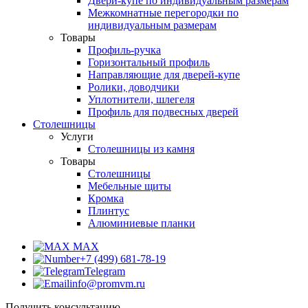
Двери-купе по индивидуальным размерам
Межкомнатные перегородки по
индивидуальным размерам
Товары
Профиль-ручка
Горизонтальный профиль
Направляющие для дверей-купе
Ролики, доводчики
Уплотнители, шлегеля
Профиль для подвесных дверей
Столешницы
Услуги
Столешницы из камня
Товары
Столешницы
Мебельные щиты
Кромка
Плинтус
Алюминиевые планки
MAX
+7 (499) 681-78-19
Telegram
info@promvm.ru
Получить консультацию