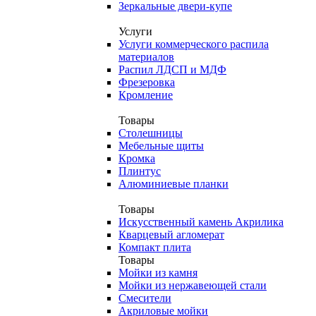
Зеркальные двери-купе
Услуги
Услуги коммерческого распила
материалов
Распил ЛДСП и МДФ
Фрезеровка
Кромление
Товары
Столешницы
Мебельные щиты
Кромка
Плинтус
Алюминиевые планки
Товары
Искусственный камень Акрилика
Кварцевый агломерат
Компакт плита
Товары
Мойки из камня
Мойки из нержавеющей стали
Смесители
Акриловые мойки