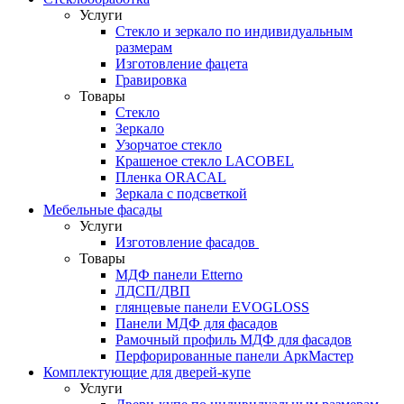
Услуги
Стекло и зеркало по индивидуальным
размерам
Изготовление фацета
Гравировка
Товары
Стекло
Зеркало
Узорчатое стекло
Крашеное стекло LACOBEL
Пленка ORACAL
Зеркала с подсветкой
Мебельные фасады
Услуги
Изготовление фасадов
Товары
МДФ панели Etterno
ЛДСП/ДВП
глянцевые панели EVOGLOSS
Панели МДФ для фасадов
Рамочный профиль МДФ для фасадов
Перфорированные панели АркМастер
Комплектующие для дверей-купе
Услуги