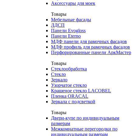
Аксессуары для моек
Товары
Мебельные фасады
ЛДСП
Панели Evogloss
Панели Eterno
МДФ панели для рамочных фасадов
МДФ профиль для рамочных фасадов
Перфорированные панели АркМастер
Товары
Стеклообработка
Стекло
Зеркало
Узорчатое стекло
Крашеное стекло LACOBEL
Пленка ORACAL
Зеркала с подсветкой
Товары
Двери-купе по индивидуальным
размерам
Межкомнатные перегородки по
индивидуальным размерам