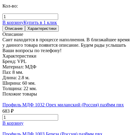
Кол-во:
В корзину
Купить в 1 клик
Описание
Характеристики
Описание
Саит находится в процессе наполнения. В близжайшее время
у данного товара появится описание. Будем рады услышать
Ваши вопросы по телефону!
Характеристики
Бренд:
VPL
Материал:
МДФ
Паз:
8 мм.
Длина:
2.8 м.
Ширина:
60 мм.
Толщина:
22 мм.
Похожие товары
Профиль МДФ 1032 Орех миланский (Россия) паз8мм пвх
683 ₽
В корзину
Профиль МДФ 1003 Береза (Россия) паз8мм пвх