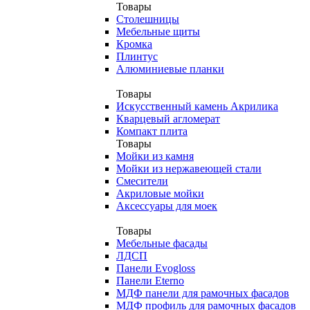
Товары
Столешницы
Мебельные щиты
Кромка
Плинтус
Алюминиевые планки
Товары
Искусственный камень Акрилика
Кварцевый агломерат
Компакт плита
Товары
Мойки из камня
Мойки из нержавеющей стали
Смесители
Акриловые мойки
Аксессуары для моек
Товары
Мебельные фасады
ЛДСП
Панели Evogloss
Панели Eterno
МДФ панели для рамочных фасадов
МДФ профиль для рамочных фасадов