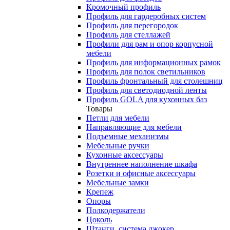
Кромочный профиль
Профиль для гардеробных систем
Профиль для перегородок
Профиль для стеллажей
Профили для рам и опор корпусной
мебели
Профиль для информационных рамок
Профиль для полок светильников
Профиль фронтальный для столешниц
Профиль для светодиодной ленты
Профиль GOLA для кухонных баз
Товары
Петли для мебели
Направляющие для мебели
Подъемные механизмы
Мебельные ручки
Кухонные аксессуары
Внутреннее наполнение шкафа
Розетки и офисные аксессуары
Мебельные замки
Крепеж
Опоры
Полкодержатели
Цоколь
Штанги, система джокер