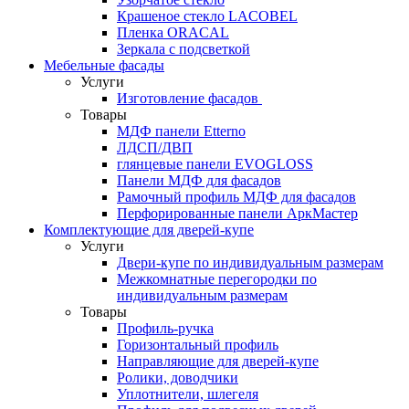
Крашеное стекло LACOBEL
Пленка ORACAL
Зеркала с подсветкой
Мебельные фасады
Услуги
Изготовление фасадов
Товары
МДФ панели Etterno
ЛДСП/ДВП
глянцевые панели EVOGLOSS
Панели МДФ для фасадов
Рамочный профиль МДФ для фасадов
Перфорированные панели АркМастер
Комплектующие для дверей-купе
Услуги
Двери-купе по индивидуальным размерам
Межкомнатные перегородки по
индивидуальным размерам
Товары
Профиль-ручка
Горизонтальный профиль
Направляющие для дверей-купе
Ролики, доводчики
Уплотнители, шлегеля