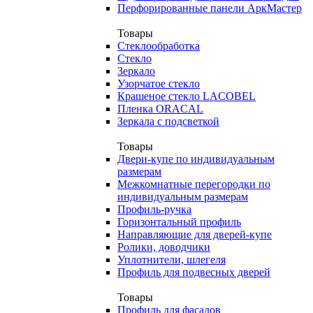
Перфорированные панели АркМастер
Товары
Стеклообработка
Стекло
Зеркало
Узорчатое стекло
Крашеное стекло LACOBEL
Пленка ORACAL
Зеркала с подсветкой
Товары
Двери-купе по индивидуальным
размерам
Межкомнатные перегородки по
индивидуальным размерам
Профиль-ручка
Горизонтальный профиль
Направляющие для дверей-купе
Ролики, доводчики
Уплотнители, шлегеля
Профиль для подвесных дверей
Товары
Профиль для фасадов