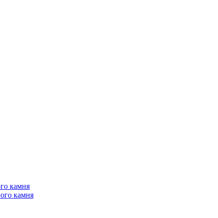
го камня
ого камня