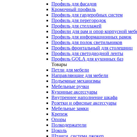
Профиль для фасадов
Кромочный профиль
Профиль для гардеробных систем
Профиль для перегородок
Профиль для стеллажей
Профили для рам и опор корпусной меб
Профиль для информационных рамок
Профиль для полок светильников
Профиль фронтальный для столешниц
Профиль для светодиодной ленты
Профиль GOLA для кухонных баз
Товары
Петли для мебели
Направляющие для мебели
Подъемные механизмы
Мебельные ручки
Кухонные аксессуары
Внутреннее наполнение шкафа
Розетки и офисные аксессуары
Мебельные замки
Крепеж
Опоры
Полкодержатели
Цоколь
Штанги, система джокер