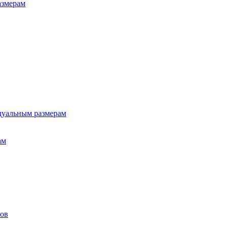
азмерам
дуальным размерам
ам
лов