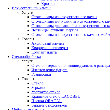
Крючки
Искусственный камень
Услуги
Столешницы из искусственного камня
Столешницы для кухни из искусственного ка
Столешницы для ванной из искусственного к
Лестницы, ступени, перила
Столешницы из искусственного камня с мойк
Товары
Акриловый камень
Кварцевый агломерат
Компакт плита
Стеклообработка
Услуги
Стекло и зеркало по индивидуальным размер
Изготовление фацета
Гравировка
Товары
Стекло
Зеркало
Узорчатое стекло
Крашеное стекло LACOBEL
Пленка ORACAL
Зеркала с подсветкой
Мебельные фасады