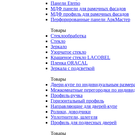
Панели Eterno
МДФ панели для рамочных фасадов
МДФ профиль для рамочных фасадов
Перфорированные панели АркМастер
Товары
Стеклообработка
Стекло
Зеркало
Узорчатое стекло
Крашеное стекло LACOBEL
Пленка ORACAL
Зеркала с подсветкой
Товары
Двери-купе по индивидуальным размер
Межкомнатные перегородки по индиви
Профиль-ручка
Горизонтальный профиль
Направляющие для дверей-купе
Ролики, доводчики
Уплотнители, шлегеля
Профиль для подвесных дверей
Товары