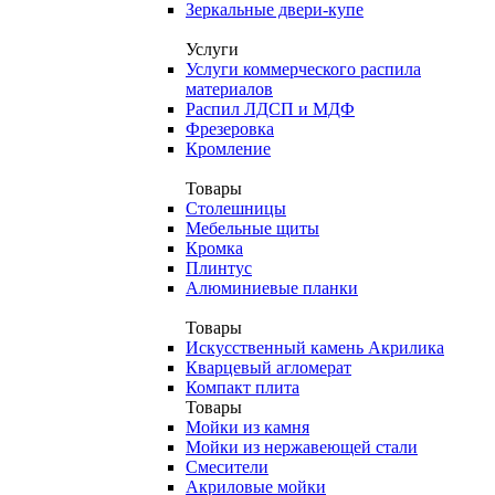
Зеркальные двери-купе
Услуги
Услуги коммерческого распила
материалов
Распил ЛДСП и МДФ
Фрезеровка
Кромление
Товары
Столешницы
Мебельные щиты
Кромка
Плинтус
Алюминиевые планки
Товары
Искусственный камень Акрилика
Кварцевый агломерат
Компакт плита
Товары
Мойки из камня
Мойки из нержавеющей стали
Смесители
Акриловые мойки