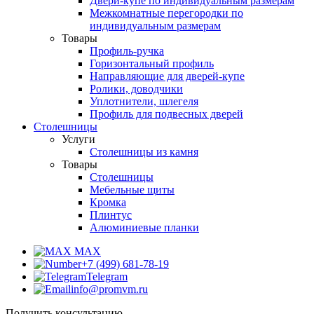
Двери-купе по индивидуальным размерам
Межкомнатные перегородки по
индивидуальным размерам
Товары
Профиль-ручка
Горизонтальный профиль
Направляющие для дверей-купе
Ролики, доводчики
Уплотнители, шлегеля
Профиль для подвесных дверей
Столешницы
Услуги
Столешницы из камня
Товары
Столешницы
Мебельные щиты
Кромка
Плинтус
Алюминиевые планки
MAX
+7 (499) 681-78-19
Telegram
info@promvm.ru
Получить консультацию