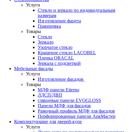
Услуги
Стекло и зеркало по индивидуальным
размерам
Изготовление фацета
Гравировка
Товары
Стекло
Зеркало
Узорчатое стекло
Крашеное стекло LACOBEL
Пленка ORACAL
Зеркала с подсветкой
Мебельные фасады
Услуги
Изготовление фасадов
Товары
МДФ панели Etterno
ЛДСП/ДВП
глянцевые панели EVOGLOSS
Панели МДФ для фасадов
Рамочный профиль МДФ для фасадов
Перфорированные панели АркМастер
Комплектующие для дверей-купе
Услуги