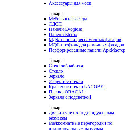
Аксессуары для моек
Товары
Мебельные фасады
ЛДСП
Панели Evogloss
Панели Eterno
МДФ панели для рамочных фасадов
МДФ профиль для рамочных фасадов
Перфорированные панели АркМастер
Товары
Стеклообработка
Стекло
Зеркало
Узорчатое стекло
Крашеное стекло LACOBEL
Пленка ORACAL
Зеркала с подсветкой
Товары
Двери-купе по индивидуальным
размерам
Межкомнатные перегородки по
индивидуальным размерам