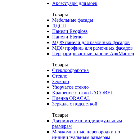
Аксессуары для моек
Товары
Мебельные фасады
ЛДСП
Панели Evogloss
Панели Eterno
МДФ панели для рамочных фасадов
МДФ профиль для рамочных фасадов
Перфорированные панели АркМастер
Товары
Стеклообработка
Стекло
Зеркало
Узорчатое стекло
Крашеное стекло LACOBEL
Пленка ORACAL
Зеркала с подсветкой
Товары
Двери-купе по индивидуальным
размерам
Межкомнатные перегородки по
индивидуальным размерам