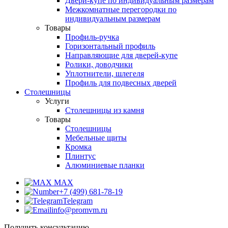
Двери-купе по индивидуальным размерам
Межкомнатные перегородки по
индивидуальным размерам
Товары
Профиль-ручка
Горизонтальный профиль
Направляющие для дверей-купе
Ролики, доводчики
Уплотнители, шлегеля
Профиль для подвесных дверей
Столешницы
Услуги
Столешницы из камня
Товары
Столешницы
Мебельные щиты
Кромка
Плинтус
Алюминиевые планки
MAX
+7 (499) 681-78-19
Telegram
info@promvm.ru
Получить консультацию