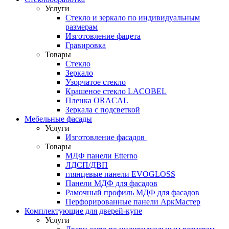
Услуги
Стекло и зеркало по индивидуальным
размерам
Изготовление фацета
Гравировка
Товары
Стекло
Зеркало
Узорчатое стекло
Крашеное стекло LACOBEL
Пленка ORACAL
Зеркала с подсветкой
Мебельные фасады
Услуги
Изготовление фасадов
Товары
МДФ панели Etterno
ЛДСП/ДВП
глянцевые панели EVOGLOSS
Панели МДФ для фасадов
Рамочный профиль МДФ для фасадов
Перфорированные панели АркМастер
Комплектующие для дверей-купе
Услуги