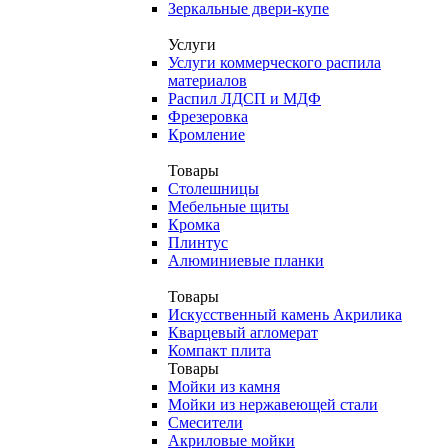
Зеркальные двери-купе
Услуги
Услуги коммерческого распила
материалов
Распил ЛДСП и МДФ
Фрезеровка
Кромление
Товары
Столешницы
Мебельные щиты
Кромка
Плинтус
Алюминиевые планки
Товары
Искусственный камень Акрилика
Кварцевый агломерат
Компакт плита
Товары
Мойки из камня
Мойки из нержавеющей стали
Смесители
Акриловые мойки