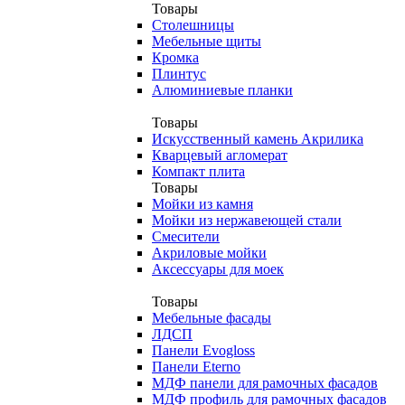
Товары
Столешницы
Мебельные щиты
Кромка
Плинтус
Алюминиевые планки
Товары
Искусственный камень Акрилика
Кварцевый агломерат
Компакт плита
Товары
Мойки из камня
Мойки из нержавеющей стали
Смесители
Акриловые мойки
Аксессуары для моек
Товары
Мебельные фасады
ЛДСП
Панели Evogloss
Панели Eterno
МДФ панели для рамочных фасадов
МДФ профиль для рамочных фасадов