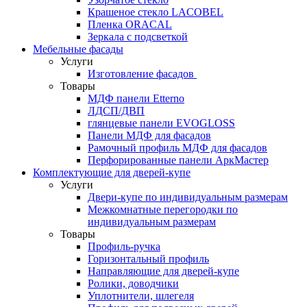
Крашеное стекло LACOBEL
Пленка ORACAL
Зеркала с подсветкой
Мебельные фасады
Услуги
Изготовление фасадов
Товары
МДФ панели Etterno
ЛДСП/ДВП
глянцевые панели EVOGLOSS
Панели МДФ для фасадов
Рамочный профиль МДФ для фасадов
Перфорированные панели АркМастер
Комплектующие для дверей-купе
Услуги
Двери-купе по индивидуальным размерам
Межкомнатные перегородки по
индивидуальным размерам
Товары
Профиль-ручка
Горизонтальный профиль
Направляющие для дверей-купе
Ролики, доводчики
Уплотнители, шлегеля