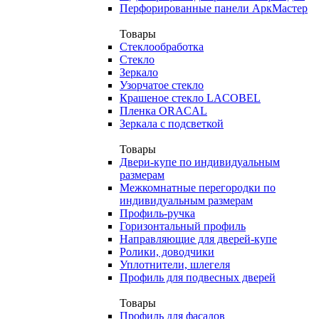
Перфорированные панели АркМастер
Товары
Стеклообработка
Стекло
Зеркало
Узорчатое стекло
Крашеное стекло LACOBEL
Пленка ORACAL
Зеркала с подсветкой
Товары
Двери-купе по индивидуальным
размерам
Межкомнатные перегородки по
индивидуальным размерам
Профиль-ручка
Горизонтальный профиль
Направляющие для дверей-купе
Ролики, доводчики
Уплотнители, шлегеля
Профиль для подвесных дверей
Товары
Профиль для фасадов