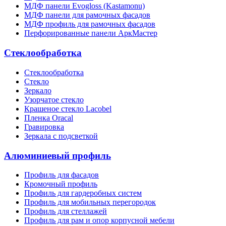
МДФ панели Evogloss (Kastamonu)
МДФ панели для рамочных фасадов
МДФ профиль для рамочных фасадов
Перфорированные панели АркМастер
Стеклообработка
Стеклообработка
Стекло
Зеркало
Узорчатое стекло
Крашеное стекло Lacobel
Пленка Oracal
Гравировка
Зеркала с подсветкой
Алюминиевый профиль
Профиль для фасадов
Кромочный профиль
Профиль для гардеробных систем
Профиль для мобильных перегородок
Профиль для стеллажей
Профиль для рам и опор корпусной мебели