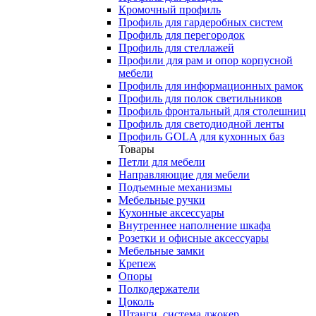
Кромочный профиль
Профиль для гардеробных систем
Профиль для перегородок
Профиль для стеллажей
Профили для рам и опор корпусной
мебели
Профиль для информационных рамок
Профиль для полок светильников
Профиль фронтальный для столешниц
Профиль для светодиодной ленты
Профиль GOLA для кухонных баз
Товары
Петли для мебели
Направляющие для мебели
Подъемные механизмы
Мебельные ручки
Кухонные аксессуары
Внутреннее наполнение шкафа
Розетки и офисные аксессуары
Мебельные замки
Крепеж
Опоры
Полкодержатели
Цоколь
Штанги, система джокер