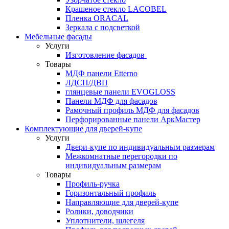
Крашеное стекло LACOBEL
Пленка ORACAL
Зеркала с подсветкой
Мебельные фасады
Услуги
Изготовление фасадов
Товары
МДФ панели Etterno
ЛДСП/ДВП
глянцевые панели EVOGLOSS
Панели МДФ для фасадов
Рамочный профиль МДФ для фасадов
Перфорированные панели АркМастер
Комплектующие для дверей-купе
Услуги
Двери-купе по индивидуальным размерам
Межкомнатные перегородки по
индивидуальным размерам
Товары
Профиль-ручка
Горизонтальный профиль
Направляющие для дверей-купе
Ролики, доводчики
Уплотнители, шлегеля