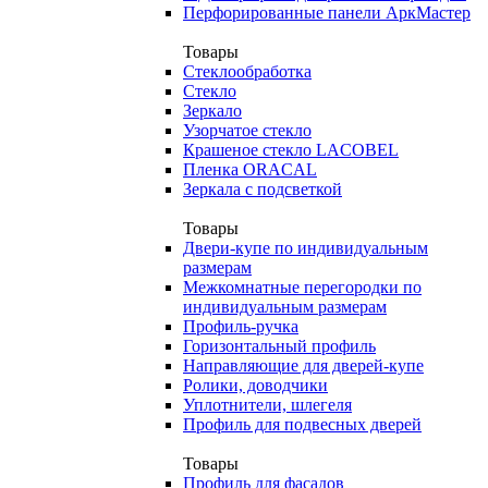
Перфорированные панели АркМастер
Товары
Стеклообработка
Стекло
Зеркало
Узорчатое стекло
Крашеное стекло LACOBEL
Пленка ORACAL
Зеркала с подсветкой
Товары
Двери-купе по индивидуальным
размерам
Межкомнатные перегородки по
индивидуальным размерам
Профиль-ручка
Горизонтальный профиль
Направляющие для дверей-купе
Ролики, доводчики
Уплотнители, шлегеля
Профиль для подвесных дверей
Товары
Профиль для фасадов