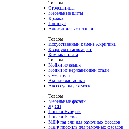
Товары
Столешницы
Мебельные щиты
Кромка
Плинтус
Алюминиевые планки
Товары
Искусственный камень Акрилика
Кварцевый агломерат
Компакт плита
Товары
Мойки из камня
Мойки из нержавеющей стали
Смесители
Акриловые мойки
Аксессуары для моек
Товары
Мебельные фасады
ЛДСП
Панели Evogloss
Панели Eterno
МДФ панели для рамочных фасадов
МДФ профиль для рамочных фасадов