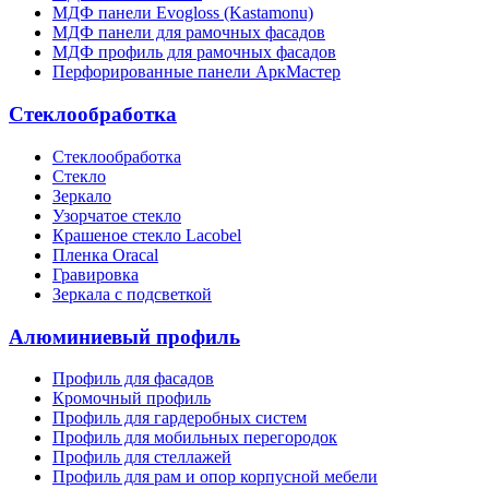
МДФ панели Evogloss (Kastamonu)
МДФ панели для рамочных фасадов
МДФ профиль для рамочных фасадов
Перфорированные панели АркМастер
Стеклообработка
Стеклообработка
Стекло
Зеркало
Узорчатое стекло
Крашеное стекло Lacobel
Пленка Oracal
Гравировка
Зеркала с подсветкой
Алюминиевый профиль
Профиль для фасадов
Кромочный профиль
Профиль для гардеробных систем
Профиль для мобильных перегородок
Профиль для стеллажей
Профиль для рам и опор корпусной мебели