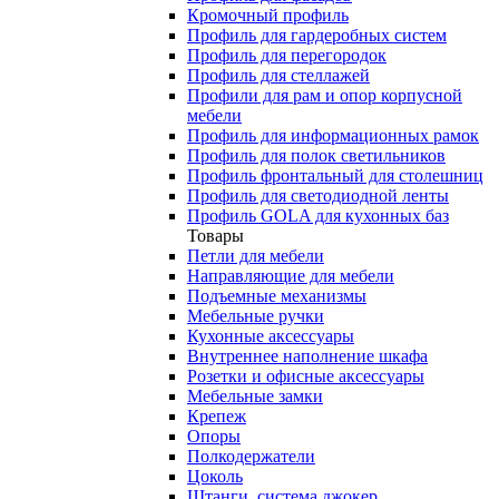
Кромочный профиль
Профиль для гардеробных систем
Профиль для перегородок
Профиль для стеллажей
Профили для рам и опор корпусной
мебели
Профиль для информационных рамок
Профиль для полок светильников
Профиль фронтальный для столешниц
Профиль для светодиодной ленты
Профиль GOLA для кухонных баз
Товары
Петли для мебели
Направляющие для мебели
Подъемные механизмы
Мебельные ручки
Кухонные аксессуары
Внутреннее наполнение шкафа
Розетки и офисные аксессуары
Мебельные замки
Крепеж
Опоры
Полкодержатели
Цоколь
Штанги, система джокер