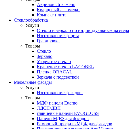
Акриловый камень
Кварцевый агломерат
Компакт плита
Стеклообработка
Услуги
Стекло и зеркало по индивидуальным размер
Изготовление фацета
Гравировка
Товары
Стекло
Зеркало
Узорчатое стекло
Крашеное стекло LACOBEL
Пленка ORACAL
Зеркала с подсветкой
Мебельные фасады
Услуги
Изготовление фасадов
Товары
МДФ панели Etterno
ЛДСП/ДВП
глянцевые панели EVOGLOSS
Панели МДФ для фасадов
Рамочный профиль МДФ для фасадов
Перфорированные панели АркМастер