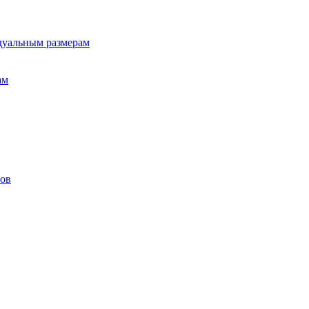
дуальным размерам
ам
лов