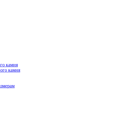
го камня
ого камня
азмерам