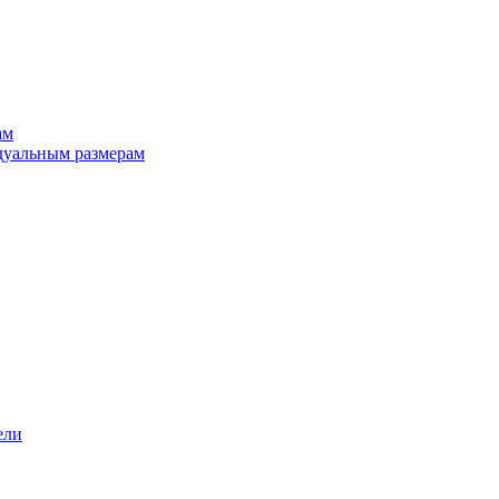
ам
дуальным размерам
ели