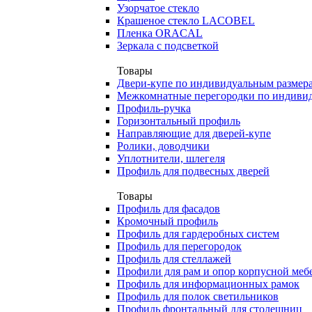
Узорчатое стекло
Крашеное стекло LACOBEL
Пленка ORACAL
Зеркала с подсветкой
Товары
Двери-купе по индивидуальным размер
Межкомнатные перегородки по индиви
Профиль-ручка
Горизонтальный профиль
Направляющие для дверей-купе
Ролики, доводчики
Уплотнители, шлегеля
Профиль для подвесных дверей
Товары
Профиль для фасадов
Кромочный профиль
Профиль для гардеробных систем
Профиль для перегородок
Профиль для стеллажей
Профили для рам и опор корпусной меб
Профиль для информационных рамок
Профиль для полок светильников
Профиль фронтальный для столешниц