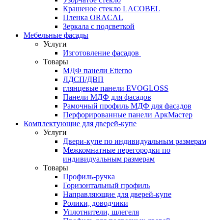
Крашеное стекло LACOBEL
Пленка ORACAL
Зеркала с подсветкой
Мебельные фасады
Услуги
Изготовление фасадов
Товары
МДФ панели Etterno
ЛДСП/ДВП
глянцевые панели EVOGLOSS
Панели МДФ для фасадов
Рамочный профиль МДФ для фасадов
Перфорированные панели АркМастер
Комплектующие для дверей-купе
Услуги
Двери-купе по индивидуальным размерам
Межкомнатные перегородки по
индивидуальным размерам
Товары
Профиль-ручка
Горизонтальный профиль
Направляющие для дверей-купе
Ролики, доводчики
Уплотнители, шлегеля