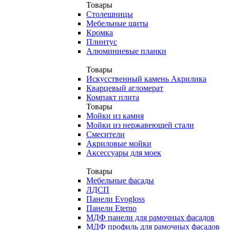
Товары
Столешницы
Мебельные щиты
Кромка
Плинтус
Алюминиевые планки
Товары
Искусственный камень Акрилика
Кварцевый агломерат
Компакт плита
Товары
Мойки из камня
Мойки из нержавеющей стали
Смесители
Акриловые мойки
Аксессуары для моек
Товары
Мебельные фасады
ЛДСП
Панели Evogloss
Панели Eterno
МДФ панели для рамочных фасадов
МДФ профиль для рамочных фасадов