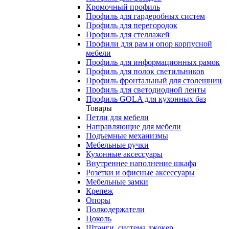
Кромочный профиль
Профиль для гардеробных систем
Профиль для перегородок
Профиль для стеллажей
Профили для рам и опор корпусной
мебели
Профиль для информационных рамок
Профиль для полок светильников
Профиль фронтальный для столешниц
Профиль для светодиодной ленты
Профиль GOLA для кухонных баз
Товары
Петли для мебели
Направляющие для мебели
Подъемные механизмы
Мебельные ручки
Кухонные аксессуары
Внутреннее наполнение шкафа
Розетки и офисные аксессуары
Мебельные замки
Крепеж
Опоры
Полкодержатели
Цоколь
Штанги, система джокер