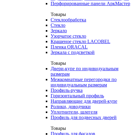
Перфорированные панели АркМастер
Товары
Стеклообработка
Стекло
Зеркало
Узорчатое стекло
Крашеное стекло LACOBEL
Пленка ORACAL
Зеркала с подсветкой
Товары
Двери-купе по индивидуальным
размерам
Межкомнатные перегородки по
индивидуальным размерам
Профиль-ручка
Горизонтальный профиль
Направляющие для дверей-купе
Ролики, доводчики
Уплотнители, шлегеля
Профиль для подвесных дверей
Товары
Профиль для фасадов