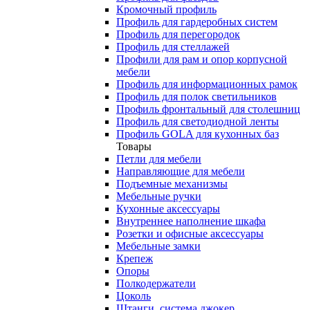
Кромочный профиль
Профиль для гардеробных систем
Профиль для перегородок
Профиль для стеллажей
Профили для рам и опор корпусной
мебели
Профиль для информационных рамок
Профиль для полок светильников
Профиль фронтальный для столешниц
Профиль для светодиодной ленты
Профиль GOLA для кухонных баз
Товары
Петли для мебели
Направляющие для мебели
Подъемные механизмы
Мебельные ручки
Кухонные аксессуары
Внутреннее наполнение шкафа
Розетки и офисные аксессуары
Мебельные замки
Крепеж
Опоры
Полкодержатели
Цоколь
Штанги, система джокер