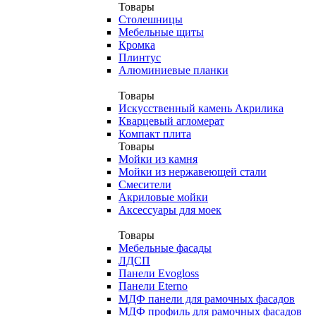
Товары
Столешницы
Мебельные щиты
Кромка
Плинтус
Алюминиевые планки
Товары
Искусственный камень Акрилика
Кварцевый агломерат
Компакт плита
Товары
Мойки из камня
Мойки из нержавеющей стали
Смесители
Акриловые мойки
Аксессуары для моек
Товары
Мебельные фасады
ЛДСП
Панели Evogloss
Панели Eterno
МДФ панели для рамочных фасадов
МДФ профиль для рамочных фасадов