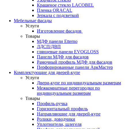
Крашеное стекло LACOBEL
Пленка ORACAL
Зеркала с подсветкой
Мебельные фасады
Услуги
Изготовление фасадов
Товары
МДФ панели Etterno
ЛДСП/ДВП
глянцевые панели EVOGLOSS
Панели МДФ для фасадов
Рамочный профиль МДФ для фасадов
Перфорированные панели АркМастер
Комплектующие для дверей-купе
Услуги
Двери-купе по индивидуальным размерам
Межкомнатные перегородки по
индивидуальным размерам
Товары
Профиль-ручка
Горизонтальный профиль
Направляющие для дверей-купе
Ролики, доводчики
Уплотнители, шлегеля