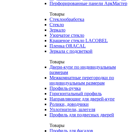
Перфорированные панели АркМастер
Товары
Стеклообработка
Стекло
Зеркало
Узорчатое стекло
Крашеное стекло LACOBEL
Пленка ORACAL
Зеркала с подсветкой
Товары
Двери-купе по индивидуальным
размерам
Межкомнатные перегородки по
индивидуальным размерам
Профиль-ручка
Горизонтальный профиль
Направляющие для дверей-купе
Ролики, доводчики
Уплотнители, шлегеля
Профиль для подвесных дверей
Товары
Профиль для фасадов