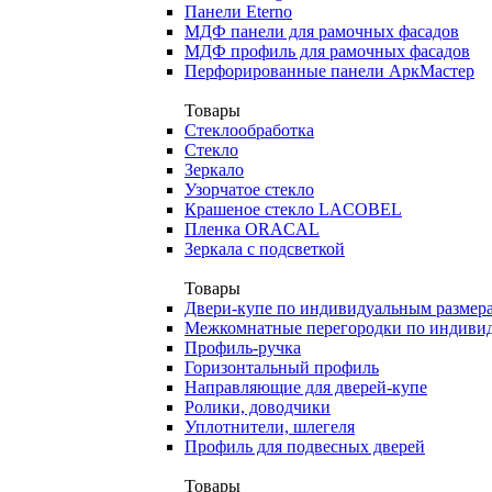
Панели Eterno
МДФ панели для рамочных фасадов
МДФ профиль для рамочных фасадов
Перфорированные панели АркМастер
Товары
Стеклообработка
Стекло
Зеркало
Узорчатое стекло
Крашеное стекло LACOBEL
Пленка ORACAL
Зеркала с подсветкой
Товары
Двери-купе по индивидуальным размер
Межкомнатные перегородки по индиви
Профиль-ручка
Горизонтальный профиль
Направляющие для дверей-купе
Ролики, доводчики
Уплотнители, шлегеля
Профиль для подвесных дверей
Товары