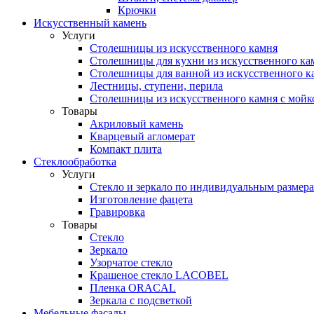
Крючки
Искусственный камень
Услуги
Столешницы из искусственного камня
Столешницы для кухни из искусственного ка
Столешницы для ванной из искусственного к
Лестницы, ступени, перила
Столешницы из искусственного камня с мойк
Товары
Акриловый камень
Кварцевый агломерат
Компакт плита
Стеклообработка
Услуги
Стекло и зеркало по индивидуальным размер
Изготовление фацета
Гравировка
Товары
Стекло
Зеркало
Узорчатое стекло
Крашеное стекло LACOBEL
Пленка ORACAL
Зеркала с подсветкой
Мебельные фасады