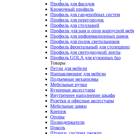
Профиль для фасадов
Кромочный профиль
Профиль для гардеробных систем
Профиль для перегородок
Профиль для стеллажей
Профили для рам и опор корпусной меб
Профиль для информационных рамок
Профиль для полок светильников
Профиль фронтальный для столешниц
Профиль для светодиодной ленты
Профиль GOLA для кухонных баз
Товары
Петли для мебели
Направляющие для мебели
Подъемные механизмы
Мебельные ручки
Кухонные аксессуары
Внутреннее наполнение шкафа
Розетки и офисные аксессуары
Мебельные замки
Крепеж
Опоры
Полкодержатели
Цоколь
Штанги, система джокер