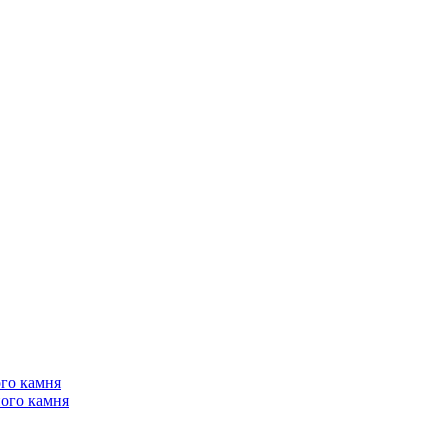
го камня
ого камня