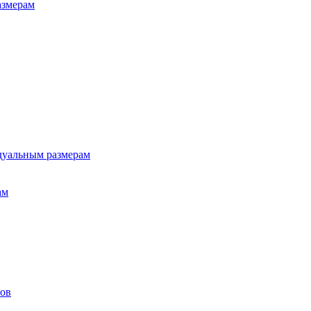
азмерам
дуальным размерам
ам
лов