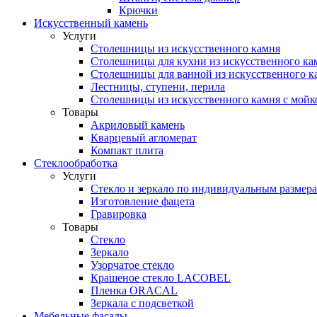
Крючки
Искусственный камень
Услуги
Столешницы из искусственного камня
Столешницы для кухни из искусственного ка
Столешницы для ванной из искусственного к
Лестницы, ступени, перила
Столешницы из искусственного камня с мойк
Товары
Акриловый камень
Кварцевый агломерат
Компакт плита
Стеклообработка
Услуги
Стекло и зеркало по индивидуальным размер
Изготовление фацета
Гравировка
Товары
Стекло
Зеркало
Узорчатое стекло
Крашеное стекло LACOBEL
Пленка ORACAL
Зеркала с подсветкой
Мебельные фасады