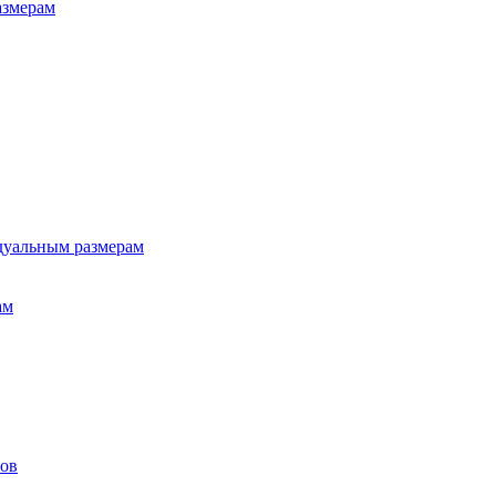
азмерам
дуальным размерам
ам
лов