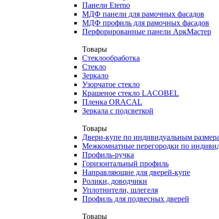
Панели Eterno
МДФ панели для рамочных фасадов
МДФ профиль для рамочных фасадов
Перфорированные панели АркМастер
Товары
Стеклообработка
Стекло
Зеркало
Узорчатое стекло
Крашеное стекло LACOBEL
Пленка ORACAL
Зеркала с подсветкой
Товары
Двери-купе по индивидуальным размер
Межкомнатные перегородки по индиви
Профиль-ручка
Горизонтальный профиль
Направляющие для дверей-купе
Ролики, доводчики
Уплотнители, шлегеля
Профиль для подвесных дверей
Товары