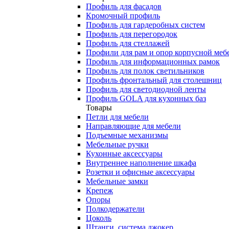
Профиль для фасадов
Кромочный профиль
Профиль для гардеробных систем
Профиль для перегородок
Профиль для стеллажей
Профили для рам и опор корпусной меб
Профиль для информационных рамок
Профиль для полок светильников
Профиль фронтальный для столешниц
Профиль для светодиодной ленты
Профиль GOLA для кухонных баз
Товары
Петли для мебели
Направляющие для мебели
Подъемные механизмы
Мебельные ручки
Кухонные аксессуары
Внутреннее наполнение шкафа
Розетки и офисные аксессуары
Мебельные замки
Крепеж
Опоры
Полкодержатели
Цоколь
Штанги, система джокер