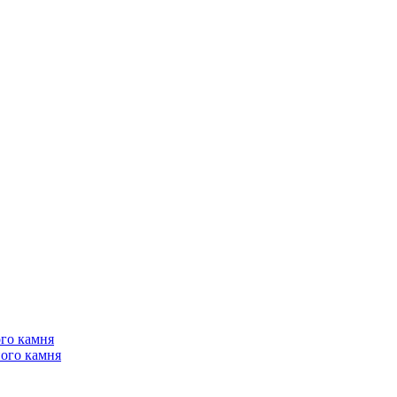
го камня
ого камня