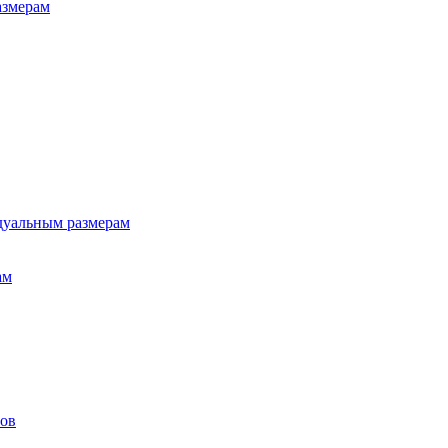
азмерам
дуальным размерам
ам
лов