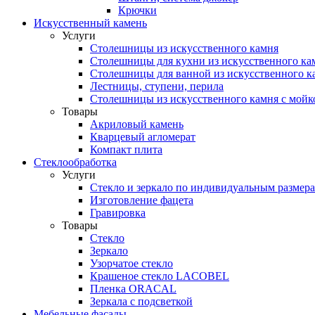
Крючки
Искусственный камень
Услуги
Столешницы из искусственного камня
Столешницы для кухни из искусственного ка
Столешницы для ванной из искусственного к
Лестницы, ступени, перила
Столешницы из искусственного камня с мойк
Товары
Акриловый камень
Кварцевый агломерат
Компакт плита
Стеклообработка
Услуги
Стекло и зеркало по индивидуальным размер
Изготовление фацета
Гравировка
Товары
Стекло
Зеркало
Узорчатое стекло
Крашеное стекло LACOBEL
Пленка ORACAL
Зеркала с подсветкой
Мебельные фасады