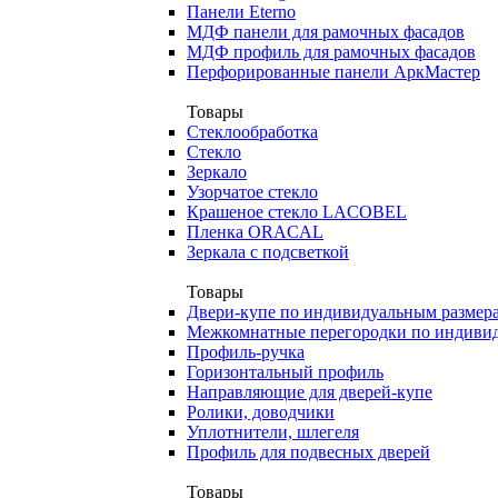
Панели Eterno
МДФ панели для рамочных фасадов
МДФ профиль для рамочных фасадов
Перфорированные панели АркМастер
Товары
Стеклообработка
Стекло
Зеркало
Узорчатое стекло
Крашеное стекло LACOBEL
Пленка ORACAL
Зеркала с подсветкой
Товары
Двери-купе по индивидуальным размер
Межкомнатные перегородки по индиви
Профиль-ручка
Горизонтальный профиль
Направляющие для дверей-купе
Ролики, доводчики
Уплотнители, шлегеля
Профиль для подвесных дверей
Товары