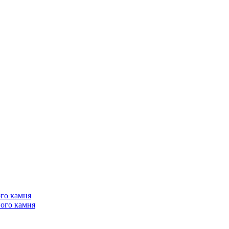
го камня
ого камня