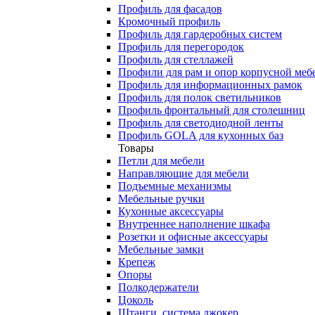
Профиль для фасадов
Кромочный профиль
Профиль для гардеробных систем
Профиль для перегородок
Профиль для стеллажей
Профили для рам и опор корпусной меб
Профиль для информационных рамок
Профиль для полок светильников
Профиль фронтальный для столешниц
Профиль для светодиодной ленты
Профиль GOLA для кухонных баз
Товары
Петли для мебели
Направляющие для мебели
Подъемные механизмы
Мебельные ручки
Кухонные аксессуары
Внутреннее наполнение шкафа
Розетки и офисные аксессуары
Мебельные замки
Крепеж
Опоры
Полкодержатели
Цоколь
Штанги, система джокер