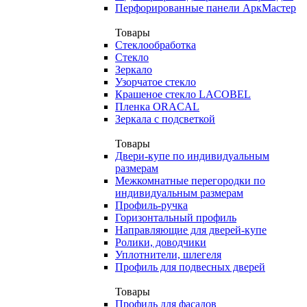
Перфорированные панели АркМастер
Товары
Стеклообработка
Стекло
Зеркало
Узорчатое стекло
Крашеное стекло LACOBEL
Пленка ORACAL
Зеркала с подсветкой
Товары
Двери-купе по индивидуальным
размерам
Межкомнатные перегородки по
индивидуальным размерам
Профиль-ручка
Горизонтальный профиль
Направляющие для дверей-купе
Ролики, доводчики
Уплотнители, шлегеля
Профиль для подвесных дверей
Товары
Профиль для фасадов