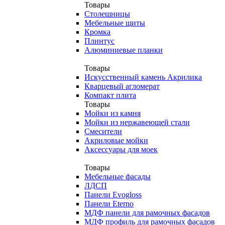
Товары
Столешницы
Мебельные щиты
Кромка
Плинтус
Алюминиевые планки
Товары
Искусственный камень Акрилика
Кварцевый агломерат
Компакт плита
Товары
Мойки из камня
Мойки из нержавеющей стали
Смесители
Акриловые мойки
Аксессуары для моек
Товары
Мебельные фасады
ЛДСП
Панели Evogloss
Панели Eterno
МДФ панели для рамочных фасадов
МДФ профиль для рамочных фасадов