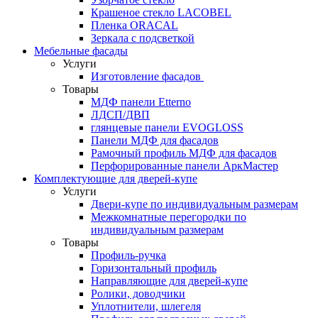
Крашеное стекло LACOBEL
Пленка ORACAL
Зеркала с подсветкой
Мебельные фасады
Услуги
Изготовление фасадов
Товары
МДФ панели Etterno
ЛДСП/ДВП
глянцевые панели EVOGLOSS
Панели МДФ для фасадов
Рамочный профиль МДФ для фасадов
Перфорированные панели АркМастер
Комплектующие для дверей-купе
Услуги
Двери-купе по индивидуальным размерам
Межкомнатные перегородки по
индивидуальным размерам
Товары
Профиль-ручка
Горизонтальный профиль
Направляющие для дверей-купе
Ролики, доводчики
Уплотнители, шлегеля