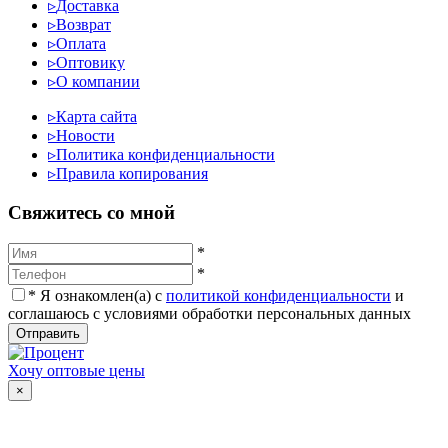
▹
Доставка
▹
Возврат
▹
Оплата
▹
Оптовику
▹
О компании
▹
Карта сайта
▹
Новости
▹
Политика конфиденциальности
▹
Правила копирования
Cвяжитесь со мной
*
*
*
Я ознакомлен(а) с
политикой конфиденциальности
и
соглашаюсь с условиями обработки персональных данных
Отправить
Хочу оптовые цены
×