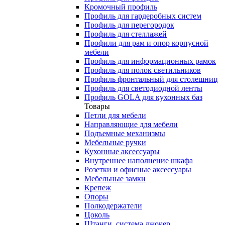
Кромочный профиль
Профиль для гардеробных систем
Профиль для перегородок
Профиль для стеллажей
Профили для рам и опор корпусной
мебели
Профиль для информационных рамок
Профиль для полок светильников
Профиль фронтальный для столешниц
Профиль для светодиодной ленты
Профиль GOLA для кухонных баз
Товары
Петли для мебели
Направляющие для мебели
Подъемные механизмы
Мебельные ручки
Кухонные аксессуары
Внутреннее наполнение шкафа
Розетки и офисные аксессуары
Мебельные замки
Крепеж
Опоры
Полкодержатели
Цоколь
Штанги, система джокер