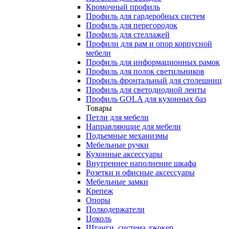
Кромочный профиль
Профиль для гардеробных систем
Профиль для перегородок
Профиль для стеллажей
Профили для рам и опор корпусной
мебели
Профиль для информационных рамок
Профиль для полок светильников
Профиль фронтальный для столешниц
Профиль для светодиодной ленты
Профиль GOLA для кухонных баз
Товары
Петли для мебели
Направляющие для мебели
Подъемные механизмы
Мебельные ручки
Кухонные аксессуары
Внутреннее наполнение шкафа
Розетки и офисные аксессуары
Мебельные замки
Крепеж
Опоры
Полкодержатели
Цоколь
Штанги, система джокер