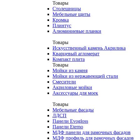
Товары
Столешницы
Мебельные щиты
Кромка
Плинтус
Алюминиевые планки
Товары
Искусственный камень Акрилика
Кварцевый агломерат
Компакт плита
Товары
Мойки из камня
Мойки из нержавеющей стали
Смесители
Акриловые мойки
Аксессуары для моек
Товары
Мебельные фасады
ЛДСП
Панели Evogloss
Панели Eterno
МДФ панели для рамочных фасадов
МДФ профиль для рамочных фасадов