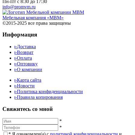
Пн-Пт с 8:30 до 17:30
info@promvm.ru
Мебельная компания «МВМ»
©2015-2025 все права защищены
Информация
▹
Доставка
▹
Возврат
▹
Оплата
▹
Оптовику
▹
О компании
▹
Карта сайта
▹
Новости
▹
Политика конфиденциальности
▹
Правила копирования
Cвяжитесь со мной
*
*
*
Я ознакомлен(а) с
политикой конфиденциальности
и