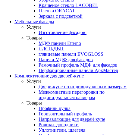
Крашеное стекло LACOBEL
Пленка ORACAL
Зеркала с подсветкой
Мебельные фасады
Услуги
Изготовление фасадов
Товары
МДФ панели Etterno
ЛДСП/ДВП
глянцевые панели EVOGLOSS
Панели МДФ для фасадов
Рамочный профиль МДФ для фасадов
Перфорированные панели АркМастер
Комплектующие для дверей-купе
Услуги
Двери-купе по индивидуальным размерам
Межкомнатные перегородки по
индивидуальным размерам
Товары
Профиль-ручка
Горизонтальный профиль
Направляющие для дверей-купе
Ролики, доводчики
Уплотнители, шлегеля