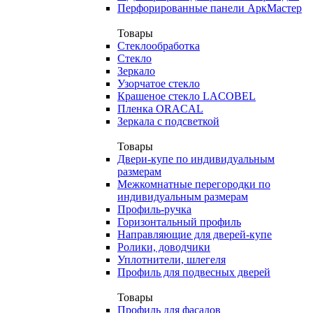
Перфорированные панели АркМастер
Товары
Стеклообработка
Стекло
Зеркало
Узорчатое стекло
Крашеное стекло LACOBEL
Пленка ORACAL
Зеркала с подсветкой
Товары
Двери-купе по индивидуальным
размерам
Межкомнатные перегородки по
индивидуальным размерам
Профиль-ручка
Горизонтальный профиль
Направляющие для дверей-купе
Ролики, доводчики
Уплотнители, шлегеля
Профиль для подвесных дверей
Товары
Профиль для фасадов