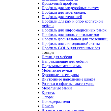
Кромочный профиль
Профиль для гардеробных систем
Профиль для перегородок
Профиль для стеллажей
Профили для рам и опор корпусной
мебели
Профиль для информационных рамок
Профиль для полок светильников
Профиль фронтальный для столешниц
Профиль для светодиодной ленты
Профиль GOLA для кухонных баз
Товары
Петли для мебели
Направляющие для мебели
Подъемные механизмы
Мебельные ручки
Кухонные аксессуары
Внутреннее наполнение шкафа
Розетки и офисные аксессуары
Мебельные замки
Крепеж
Опоры
Полкодержатели
Цоколь
Штанги, система джокер