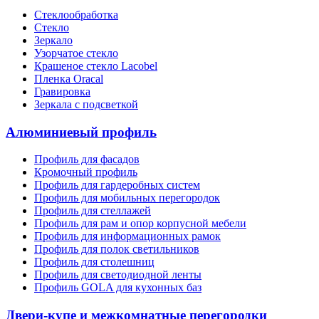
Стеклообработка
Стекло
Зеркало
Узорчатое стекло
Крашеное стекло Lacobel
Пленка Oracal
Гравировка
Зеркала с подсветкой
Алюминиевый профиль
Профиль для фасадов
Кромочный профиль
Профиль для гардеробных систем
Профиль для мобильных перегородок
Профиль для стеллажей
Профиль для рам и опор корпусной мебели
Профиль для информационных рамок
Профиль для полок светильников
Профиль для столешниц
Профиль для светодиодной ленты
Профиль GOLA для кухонных баз
Двери-купе и межкомнатные перегородки