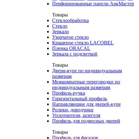
Перфорированные панели АркМастер
Товары
Стеклообработка
Стекло
Зеркало
Узорчатое стекло
Крашеное стекло LACOBEL
Пленка ORACAL
Зеркала с подсветкой
Товары
Двери-купе по индивидуальным
размерам
Межкомнатные перегородки по
индивидуальным размерам
Профиль-ручка
Горизонтальный профиль
Направляющие для дверей-купе
Ролики, доводчики
Уплотнители, шлегеля
Профиль для подвесных дверей
Товары
Профиль для фасадов