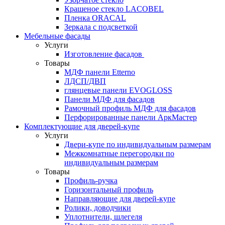
Крашеное стекло LACOBEL
Пленка ORACAL
Зеркала с подсветкой
Мебельные фасады
Услуги
Изготовление фасадов
Товары
МДФ панели Etterno
ЛДСП/ДВП
глянцевые панели EVOGLOSS
Панели МДФ для фасадов
Рамочный профиль МДФ для фасадов
Перфорированные панели АркМастер
Комплектующие для дверей-купе
Услуги
Двери-купе по индивидуальным размерам
Межкомнатные перегородки по
индивидуальным размерам
Товары
Профиль-ручка
Горизонтальный профиль
Направляющие для дверей-купе
Ролики, доводчики
Уплотнители, шлегеля