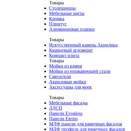
Товары
Столешницы
Мебельные щиты
Кромка
Плинтус
Алюминиевые планки
Товары
Искусственный камень Акрилика
Кварцевый агломерат
Компакт плита
Товары
Мойки из камня
Мойки из нержавеющей стали
Смесители
Акриловые мойки
Аксессуары для моек
Товары
Мебельные фасады
ЛДСП
Панели Evogloss
Панели Eterno
МДФ панели для рамочных фасадов
МДФ профиль для рамочных фасадов