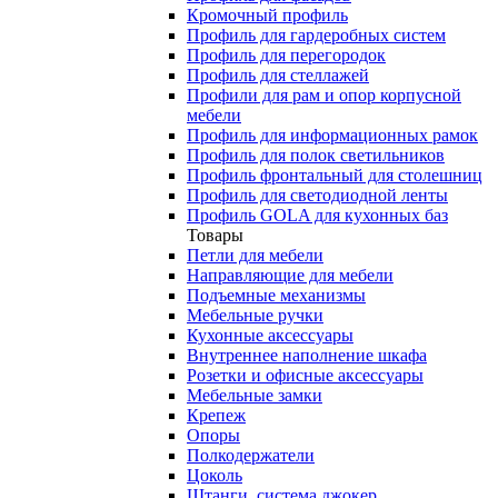
Кромочный профиль
Профиль для гардеробных систем
Профиль для перегородок
Профиль для стеллажей
Профили для рам и опор корпусной
мебели
Профиль для информационных рамок
Профиль для полок светильников
Профиль фронтальный для столешниц
Профиль для светодиодной ленты
Профиль GOLA для кухонных баз
Товары
Петли для мебели
Направляющие для мебели
Подъемные механизмы
Мебельные ручки
Кухонные аксессуары
Внутреннее наполнение шкафа
Розетки и офисные аксессуары
Мебельные замки
Крепеж
Опоры
Полкодержатели
Цоколь
Штанги, система джокер