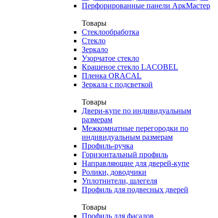
Перфорированные панели АркМастер
Товары
Стеклообработка
Стекло
Зеркало
Узорчатое стекло
Крашеное стекло LACOBEL
Пленка ORACAL
Зеркала с подсветкой
Товары
Двери-купе по индивидуальным
размерам
Межкомнатные перегородки по
индивидуальным размерам
Профиль-ручка
Горизонтальный профиль
Направляющие для дверей-купе
Ролики, доводчики
Уплотнители, шлегеля
Профиль для подвесных дверей
Товары
Профиль для фасадов