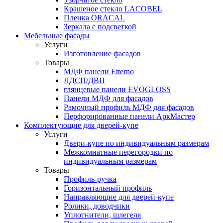
Крашеное стекло LACOBEL
Пленка ORACAL
Зеркала с подсветкой
Мебельные фасады
Услуги
Изготовление фасадов
Товары
МДФ панели Etterno
ЛДСП/ДВП
глянцевые панели EVOGLOSS
Панели МДФ для фасадов
Рамочный профиль МДФ для фасадов
Перфорированные панели АркМастер
Комплектующие для дверей-купе
Услуги
Двери-купе по индивидуальным размерам
Межкомнатные перегородки по
индивидуальным размерам
Товары
Профиль-ручка
Горизонтальный профиль
Направляющие для дверей-купе
Ролики, доводчики
Уплотнители, шлегеля