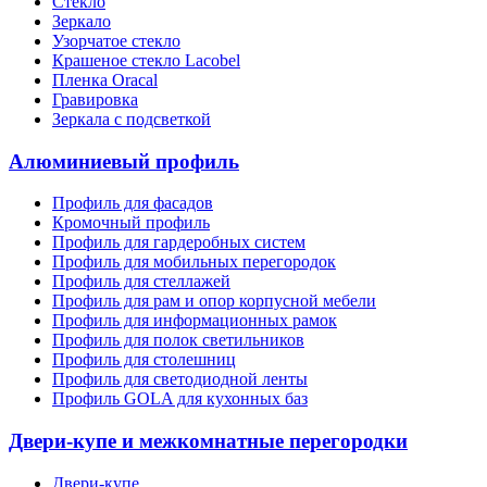
Стекло
Зеркало
Узорчатое стекло
Крашеное стекло Lacobel
Пленка Oracal
Гравировка
Зеркала с подсветкой
Алюминиевый профиль
Профиль для фасадов
Кромочный профиль
Профиль для гардеробных систем
Профиль для мобильных перегородок
Профиль для стеллажей
Профиль для рам и опор корпусной мебели
Профиль для информационных рамок
Профиль для полок светильников
Профиль для столешниц
Профиль для светодиодной ленты
Профиль GOLA для кухонных баз
Двери-купе и межкомнатные перегородки
Двери-купе