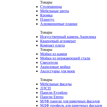
Товары
Столешницы
Мебельные щиты
Кромка
Плинтус
Алюминиевые планки
Товары
Искусственный камень Акрилика
Кварцевый агломерат
Компакт плита
Товары
Мойки из камня
Мойки из нержавеющей стали
Смесители
Акриловые мойки
Аксессуары для моек
Товары
Мебельные фасады
ЛДСП
Панели Evogloss
Панели Eterno
МДФ панели для рамочных фасадов
МДФ профиль для рамочных фасадов