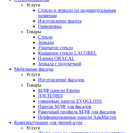
Услуги
Стекло и зеркало по индивидуальным
размерам
Изготовление фацета
Гравировка
Товары
Стекло
Зеркало
Узорчатое стекло
Крашеное стекло LACOBEL
Пленка ORACAL
Зеркала с подсветкой
Мебельные фасады
Услуги
Изготовление фасадов
Товары
МДФ панели Etterno
ЛДСП/ДВП
глянцевые панели EVOGLOSS
Панели МДФ для фасадов
Рамочный профиль МДФ для фасадов
Перфорированные панели АркМастер
Комплектующие для дверей-купе
Услуги