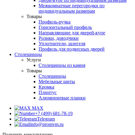
Двери-купе по индивидуальным размерам
Межкомнатные перегородки по
индивидуальным размерам
Товары
Профиль-ручка
Горизонтальный профиль
Направляющие для дверей-купе
Ролики, доводчики
Уплотнители, шлегеля
Профиль для подвесных дверей
Столешницы
Услуги
Столешницы из камня
Товары
Столешницы
Мебельные щиты
Кромка
Плинтус
Алюминиевые планки
MAX
+7 (499) 681-78-19
Telegram
info@promvm.ru
Получить консультацию