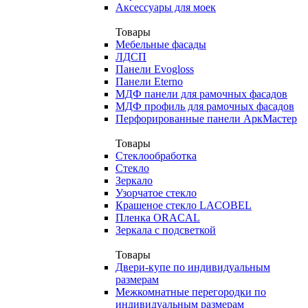
Аксессуары для моек
Товары
Мебельные фасады
ЛДСП
Панели Evogloss
Панели Eterno
МДФ панели для рамочных фасадов
МДФ профиль для рамочных фасадов
Перфорированные панели АркМастер
Товары
Стеклообработка
Стекло
Зеркало
Узорчатое стекло
Крашеное стекло LACOBEL
Пленка ORACAL
Зеркала с подсветкой
Товары
Двери-купе по индивидуальным
размерам
Межкомнатные перегородки по
индивидуальным размерам