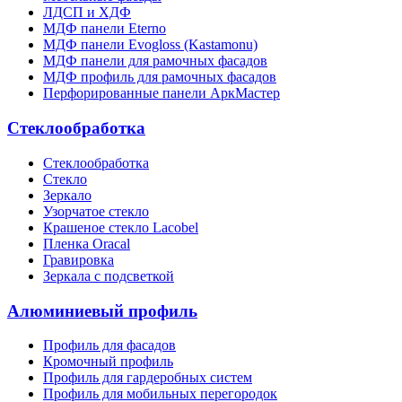
ЛДСП и ХДФ
МДФ панели Eterno
МДФ панели Evogloss (Kastamonu)
МДФ панели для рамочных фасадов
МДФ профиль для рамочных фасадов
Перфорированные панели АркМастер
Стеклообработка
Стеклообработка
Стекло
Зеркало
Узорчатое стекло
Крашеное стекло Lacobel
Пленка Oracal
Гравировка
Зеркала с подсветкой
Алюминиевый профиль
Профиль для фасадов
Кромочный профиль
Профиль для гардеробных систем
Профиль для мобильных перегородок