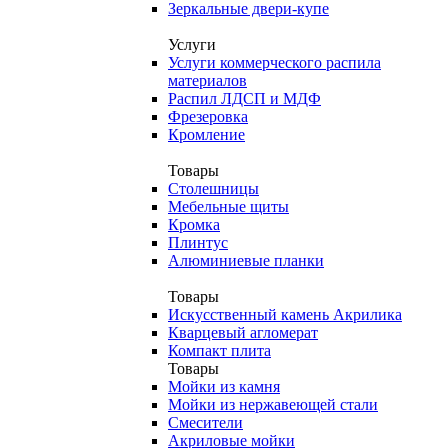
Зеркальные двери-купе
Услуги
Услуги коммерческого распила
материалов
Распил ЛДСП и МДФ
Фрезеровка
Кромление
Товары
Столешницы
Мебельные щиты
Кромка
Плинтус
Алюминиевые планки
Товары
Искусственный камень Акрилика
Кварцевый агломерат
Компакт плита
Товары
Мойки из камня
Мойки из нержавеющей стали
Смесители
Акриловые мойки