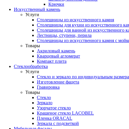
Крючки
Искусственный камень
Услуги
Столешницы из искусственного камня
Столешницы для кухни из искусственного ка
Столешницы для ванной из искусственного к
Лестницы, ступени, перила
Столешницы из искусственного камня с мойк
Товары
Акриловый камень
Кварцевый агломерат
Компакт плита
Стеклообработка
Услуги
Стекло и зеркало по индивидуальным размер
Изготовление фацета
Гравировка
Товары
Стекло
Зеркало
Узорчатое стекло
Крашеное стекло LACOBEL
Пленка ORACAL
Зеркала с подсветкой
Мебельные фасады