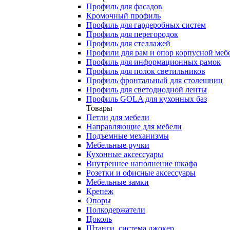
Профиль для фасадов
Кромочный профиль
Профиль для гардеробных систем
Профиль для перегородок
Профиль для стеллажей
Профили для рам и опор корпусной меб
Профиль для информационных рамок
Профиль для полок светильников
Профиль фронтальный для столешниц
Профиль для светодиодной ленты
Профиль GOLA для кухонных баз
Товары
Петли для мебели
Направляющие для мебели
Подъемные механизмы
Мебельные ручки
Кухонные аксессуары
Внутреннее наполнение шкафа
Розетки и офисные аксессуары
Мебельные замки
Крепеж
Опоры
Полкодержатели
Цоколь
Штанги, система джокер