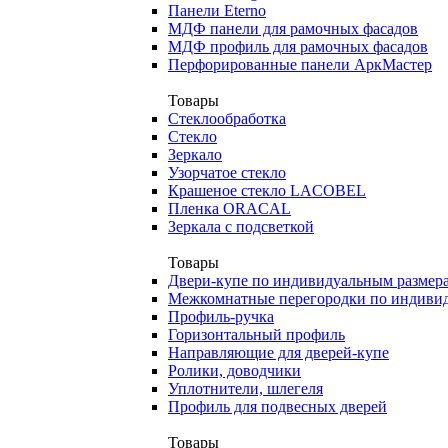
Панели Eterno
МДФ панели для рамочных фасадов
МДФ профиль для рамочных фасадов
Перфорированные панели АркМастер
Товары
Стеклообработка
Стекло
Зеркало
Узорчатое стекло
Крашеное стекло LACOBEL
Пленка ORACAL
Зеркала с подсветкой
Товары
Двери-купе по индивидуальным размер
Межкомнатные перегородки по индиви
Профиль-ручка
Горизонтальный профиль
Направляющие для дверей-купе
Ролики, доводчики
Уплотнители, шлегеля
Профиль для подвесных дверей
Товары