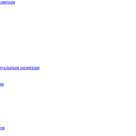
азмерам
дуальным размерам
ам
лов