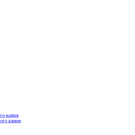
го камня
ого камня