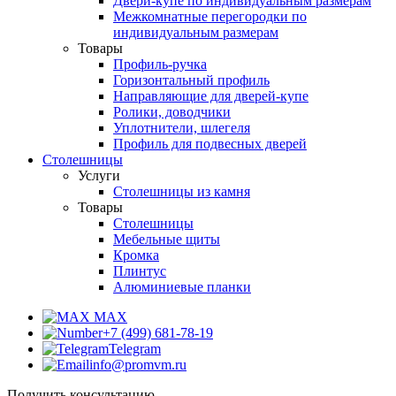
Двери-купе по индивидуальным размерам
Межкомнатные перегородки по
индивидуальным размерам
Товары
Профиль-ручка
Горизонтальный профиль
Направляющие для дверей-купе
Ролики, доводчики
Уплотнители, шлегеля
Профиль для подвесных дверей
Столешницы
Услуги
Столешницы из камня
Товары
Столешницы
Мебельные щиты
Кромка
Плинтус
Алюминиевые планки
MAX
+7 (499) 681-78-19
Telegram
info@promvm.ru
Получить консультацию