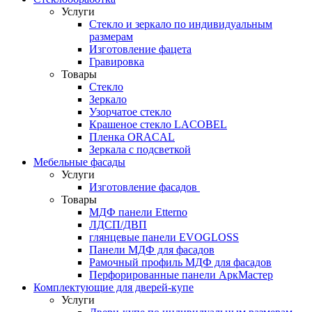
Услуги
Стекло и зеркало по индивидуальным
размерам
Изготовление фацета
Гравировка
Товары
Стекло
Зеркало
Узорчатое стекло
Крашеное стекло LACOBEL
Пленка ORACAL
Зеркала с подсветкой
Мебельные фасады
Услуги
Изготовление фасадов
Товары
МДФ панели Etterno
ЛДСП/ДВП
глянцевые панели EVOGLOSS
Панели МДФ для фасадов
Рамочный профиль МДФ для фасадов
Перфорированные панели АркМастер
Комплектующие для дверей-купе
Услуги