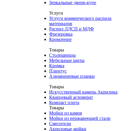
Зеркальные двери-купе
Услуги
Услуги коммерческого распила
материалов
Распил ЛДСП и МДФ
Фрезеровка
Кромление
Товары
Столешницы
Мебельные щиты
Кромка
Плинтус
Алюминиевые планки
Товары
Искусственный камень Акрилика
Кварцевый агломерат
Компакт плита
Товары
Мойки из камня
Мойки из нержавеющей стали
Смесители
Акриловые мойки