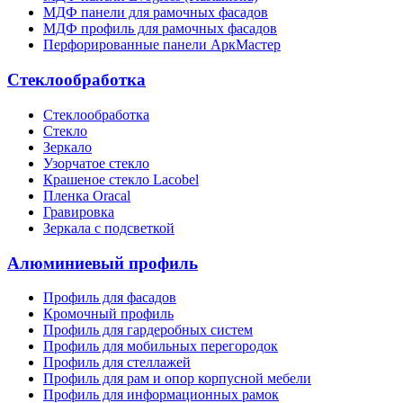
МДФ панели для рамочных фасадов
МДФ профиль для рамочных фасадов
Перфорированные панели АркМастер
Стеклообработка
Стеклообработка
Стекло
Зеркало
Узорчатое стекло
Крашеное стекло Lacobel
Пленка Oracal
Гравировка
Зеркала с подсветкой
Алюминиевый профиль
Профиль для фасадов
Кромочный профиль
Профиль для гардеробных систем
Профиль для мобильных перегородок
Профиль для стеллажей
Профиль для рам и опор корпусной мебели
Профиль для информационных рамок