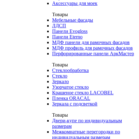
Аксессуары для моек
Товары
Мебельные фасады
ЛДСП
Панели Evogloss
Панели Eterno
МДФ панели для рамочных фасадов
МДФ профиль для рамочных фасадов
Перфорированные панели АркМастер
Товары
Стеклообработка
Стекло
Зеркало
Узорчатое стекло
Крашеное стекло LACOBEL
Пленка ORACAL
Зеркала с подсветкой
Товары
Двери-купе по индивидуальным
размерам
Межкомнатные перегородки по
индивидуальным размерам