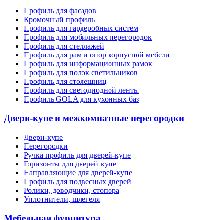
Профиль для фасадов
Кромочный профиль
Профиль для гардеробных систем
Профиль для мобильных перегородок
Профиль для стеллажей
Профиль для рам и опор корпусной мебели
Профиль для информационных рамок
Профиль для полок светильников
Профиль для столешниц
Профиль для светодиодной ленты
Профиль GOLA для кухонных баз
Двери-купе и межкомнатные перегородки
Двери-купе
Перегородки
Ручка профиль для дверей-купе
Горизонты для дверей-купе
Направляющие для дверей-купе
Профиль для подвесных дверей
Ролики, доводчики, стопора
Уплотнители, шлегеля
Мебельная фурнитура