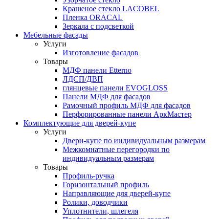
Крашеное стекло LACOBEL
Пленка ORACAL
Зеркала с подсветкой
Мебельные фасады
Услуги
Изготовление фасадов
Товары
МДФ панели Etterno
ЛДСП/ДВП
глянцевые панели EVOGLOSS
Панели МДФ для фасадов
Рамочный профиль МДФ для фасадов
Перфорированные панели АркМастер
Комплектующие для дверей-купе
Услуги
Двери-купе по индивидуальным размерам
Межкомнатные перегородки по
индивидуальным размерам
Товары
Профиль-ручка
Горизонтальный профиль
Направляющие для дверей-купе
Ролики, доводчики
Уплотнители, шлегеля