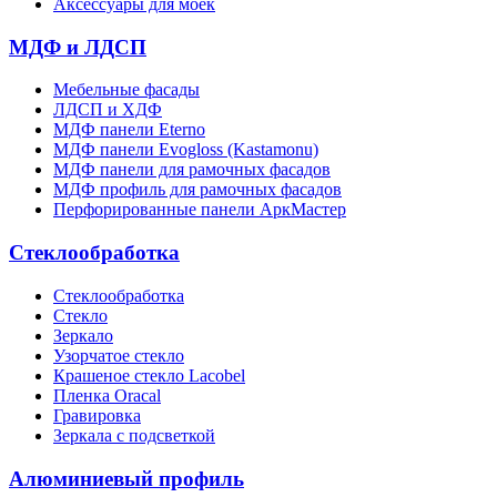
Аксессуары для моек
МДФ и ЛДСП
Мебельные фасады
ЛДСП и ХДФ
МДФ панели Eterno
МДФ панели Evogloss (Kastamonu)
МДФ панели для рамочных фасадов
МДФ профиль для рамочных фасадов
Перфорированные панели АркМастер
Стеклообработка
Стеклообработка
Стекло
Зеркало
Узорчатое стекло
Крашеное стекло Lacobel
Пленка Oracal
Гравировка
Зеркала с подсветкой
Алюминиевый профиль