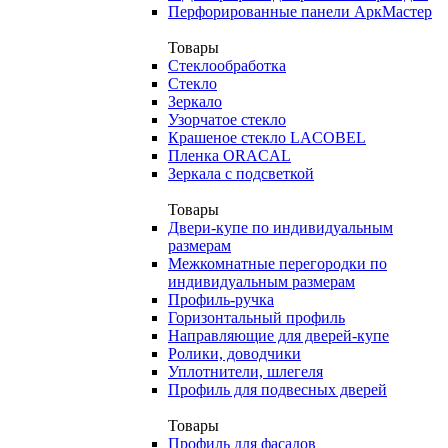
Перфорированные панели АркМастер
Товары
Стеклообработка
Стекло
Зеркало
Узорчатое стекло
Крашеное стекло LACOBEL
Пленка ORACAL
Зеркала с подсветкой
Товары
Двери-купе по индивидуальным
размерам
Межкомнатные перегородки по
индивидуальным размерам
Профиль-ручка
Горизонтальный профиль
Направляющие для дверей-купе
Ролики, доводчики
Уплотнители, шлегеля
Профиль для подвесных дверей
Товары
Профиль для фасадов