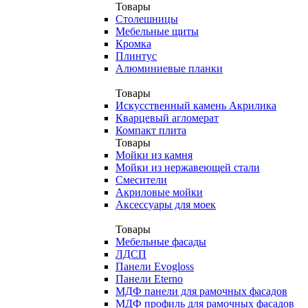
Товары
Столешницы
Мебельные щиты
Кромка
Плинтус
Алюминиевые планки
Товары
Искусственный камень Акрилика
Кварцевый агломерат
Компакт плита
Товары
Мойки из камня
Мойки из нержавеющей стали
Смесители
Акриловые мойки
Аксессуары для моек
Товары
Мебельные фасады
ЛДСП
Панели Evogloss
Панели Eterno
МДФ панели для рамочных фасадов
МДФ профиль для рамочных фасадов