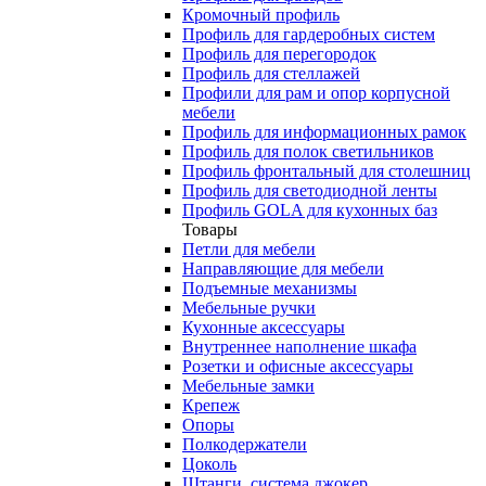
Кромочный профиль
Профиль для гардеробных систем
Профиль для перегородок
Профиль для стеллажей
Профили для рам и опор корпусной
мебели
Профиль для информационных рамок
Профиль для полок светильников
Профиль фронтальный для столешниц
Профиль для светодиодной ленты
Профиль GOLA для кухонных баз
Товары
Петли для мебели
Направляющие для мебели
Подъемные механизмы
Мебельные ручки
Кухонные аксессуары
Внутреннее наполнение шкафа
Розетки и офисные аксессуары
Мебельные замки
Крепеж
Опоры
Полкодержатели
Цоколь
Штанги, система джокер