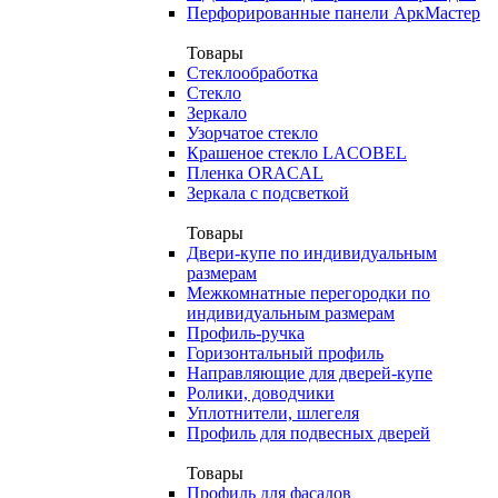
Перфорированные панели АркМастер
Товары
Стеклообработка
Стекло
Зеркало
Узорчатое стекло
Крашеное стекло LACOBEL
Пленка ORACAL
Зеркала с подсветкой
Товары
Двери-купе по индивидуальным
размерам
Межкомнатные перегородки по
индивидуальным размерам
Профиль-ручка
Горизонтальный профиль
Направляющие для дверей-купе
Ролики, доводчики
Уплотнители, шлегеля
Профиль для подвесных дверей
Товары
Профиль для фасадов