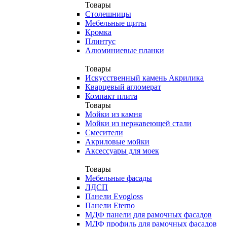
Товары
Столешницы
Мебельные щиты
Кромка
Плинтус
Алюминиевые планки
Товары
Искусственный камень Акрилика
Кварцевый агломерат
Компакт плита
Товары
Мойки из камня
Мойки из нержавеющей стали
Смесители
Акриловые мойки
Аксессуары для моек
Товары
Мебельные фасады
ЛДСП
Панели Evogloss
Панели Eterno
МДФ панели для рамочных фасадов
МДФ профиль для рамочных фасадов