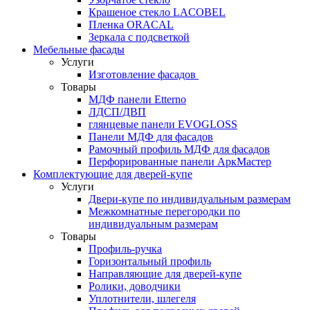
Крашеное стекло LACOBEL
Пленка ORACAL
Зеркала с подсветкой
Мебельные фасады
Услуги
Изготовление фасадов
Товары
МДФ панели Etterno
ЛДСП/ДВП
глянцевые панели EVOGLOSS
Панели МДФ для фасадов
Рамочный профиль МДФ для фасадов
Перфорированные панели АркМастер
Комплектующие для дверей-купе
Услуги
Двери-купе по индивидуальным размерам
Межкомнатные перегородки по
индивидуальным размерам
Товары
Профиль-ручка
Горизонтальный профиль
Направляющие для дверей-купе
Ролики, доводчики
Уплотнители, шлегеля