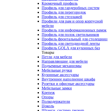
Кромочный профиль
Профиль для гардеробных систем
Профиль для перегородок
Профиль для стеллажей
Профили для рам и опор корпусной
мебели
Профиль для информационных рамок
Профиль для полок светильников
Профиль фронтальный для столешниц
Профиль для светодиодной ленты
Профиль GOLA для кухонных баз
Товары
Петли для мебели
Направляющие для мебели
Подъемные механизмы
Мебельные ручки
Кухонные аксессуары
Внутреннее наполнение шкафа
Розетки и офисные аксессуары
Мебельные замки
Крепеж
Опоры
Полкодержатели
Цоколь
Штанги, система джокер