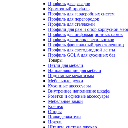
Профиль для фасадов
Кромочный профиль
Профиль для гардеробных систем
Профиль для перегородок
Профиль для стеллажей
Профили для рам и опор корпусной меб
Профиль для информационных рамок
Профиль для полок светильников
Профиль фронтальный для столешниц
Профиль для светодиодной ленты
Профиль GOLA для кухонных баз
Товары
Петли для мебели
Направляющие для мебели
Подъемные механизмы
Мебельные ручки
Кухонные аксессуары
Внутреннее наполнение шкафа
Розетки и офисные аксессуары
Мебельные замки
Крепеж
Опоры
Полкодержатели
Цоколь
Штанги, система джокер