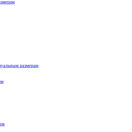
азмерам
дуальным размерам
ам
лов