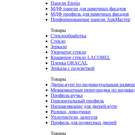
Панели Eterno
МДФ панели для рамочных фасадов
МДФ профиль для рамочных фасадов
Перфорированные панели АркМастер
Товары
Стеклообработка
Стекло
Зеркало
Узорчатое стекло
Крашеное стекло LACOBEL
Пленка ORACAL
Зеркала с подсветкой
Товары
Двери-купе по индивидуальным размер
Межкомнатные перегородки по индиви
Профиль-ручка
Горизонтальный профиль
Направляющие для дверей-купе
Ролики, доводчики
Уплотнители, шлегеля
Профиль для подвесных дверей
Товары