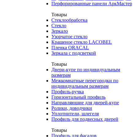
Перфорированные панели АркМастер
Товары
Стеклообработка
Стекло
Зеркало
Узорчатое стекло
Крашеное стекло LACOBEL
Пленка ORACAL
Зеркала с подсветкой
Товары
Двери-купе по индивидуальным
размерам
Межкомнатные перегородки по
индивидуальным размерам
Профиль-ручка
Горизонтальный профиль
Направляющие для дверей-купе
Ролики, доводчики
Уплотнители, шлегеля
Профиль для подвесных дверей
Товары
Профиль для фасадов