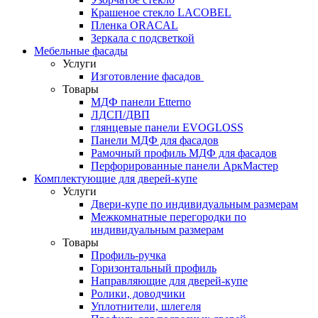
Крашеное стекло LACOBEL
Пленка ORACAL
Зеркала с подсветкой
Мебельные фасады
Услуги
Изготовление фасадов
Товары
МДФ панели Etterno
ЛДСП/ДВП
глянцевые панели EVOGLOSS
Панели МДФ для фасадов
Рамочный профиль МДФ для фасадов
Перфорированные панели АркМастер
Комплектующие для дверей-купе
Услуги
Двери-купе по индивидуальным размерам
Межкомнатные перегородки по
индивидуальным размерам
Товары
Профиль-ручка
Горизонтальный профиль
Направляющие для дверей-купе
Ролики, доводчики
Уплотнители, шлегеля