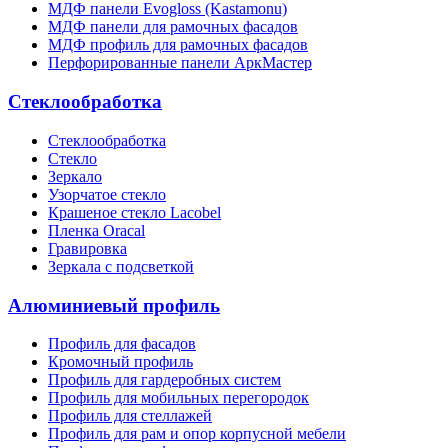
МДФ панели Evogloss (Kastamonu)
МДФ панели для рамочных фасадов
МДФ профиль для рамочных фасадов
Перфорированные панели АркМастер
Стеклообработка
Стеклообработка
Стекло
Зеркало
Узорчатое стекло
Крашеное стекло Lacobel
Пленка Oracal
Гравировка
Зеркала с подсветкой
Алюминиевый профиль
Профиль для фасадов
Кромочный профиль
Профиль для гардеробных систем
Профиль для мобильных перегородок
Профиль для стеллажей
Профиль для рам и опор корпусной мебели