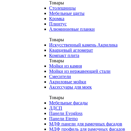
Товары
Столешницы
Мебельные щиты
Кромка
Плинтус
Алюминиевые планки
Товары
Искусственный камень Акрилика
Кварцевый агломерат
Компакт плита
Товары
Мойки из камня
Мойки из нержавеющей стали
Смесители
Акриловые мойки
Аксессуары для моек
Товары
Мебельные фасады
ЛДСП
Панели Evogloss
Панели Eterno
МДФ панели для рамочных фасадов
МДФ профиль для рамочных фасадов