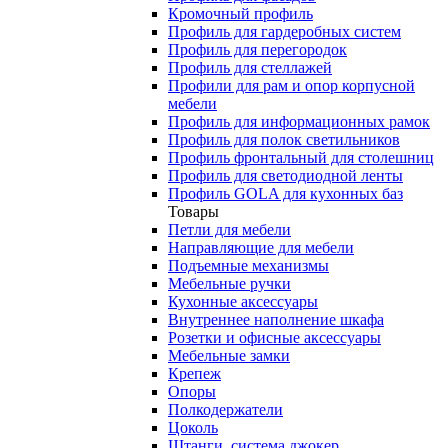
Кромочный профиль
Профиль для гардеробных систем
Профиль для перегородок
Профиль для стеллажей
Профили для рам и опор корпусной
мебели
Профиль для информационных рамок
Профиль для полок светильников
Профиль фронтальный для столешниц
Профиль для светодиодной ленты
Профиль GOLA для кухонных баз
Товары
Петли для мебели
Направляющие для мебели
Подъемные механизмы
Мебельные ручки
Кухонные аксессуары
Внутреннее наполнение шкафа
Розетки и офисные аксессуары
Мебельные замки
Крепеж
Опоры
Полкодержатели
Цоколь
Штанги, система джокер