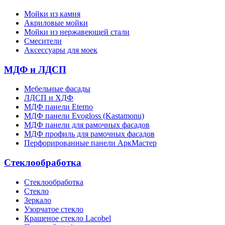
Мойки из камня
Акриловые мойки
Мойки из нержавеющей стали
Смесители
Аксессуары для моек
МДФ и ЛДСП
Мебельные фасады
ЛДСП и ХДФ
МДФ панели Eterno
МДФ панели Evogloss (Kastamonu)
МДФ панели для рамочных фасадов
МДФ профиль для рамочных фасадов
Перфорированные панели АркМастер
Стеклообработка
Стеклообработка
Стекло
Зеркало
Узорчатое стекло
Крашеное стекло Lacobel