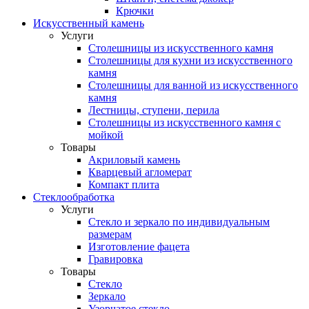
Крючки
Искусственный камень
Услуги
Столешницы из искусственного камня
Столешницы для кухни из искусственного
камня
Столешницы для ванной из искусственного
камня
Лестницы, ступени, перила
Столешницы из искусственного камня с
мойкой
Товары
Акриловый камень
Кварцевый агломерат
Компакт плита
Стеклообработка
Услуги
Стекло и зеркало по индивидуальным
размерам
Изготовление фацета
Гравировка
Товары
Стекло
Зеркало
Узорчатое стекло