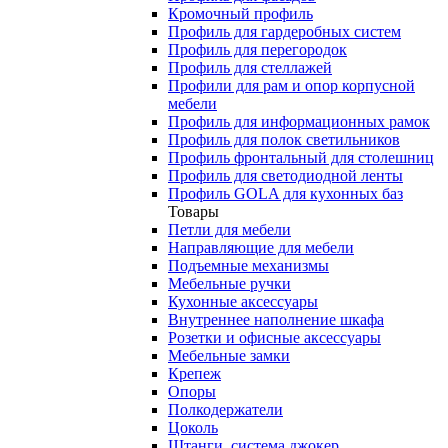
Кромочный профиль
Профиль для гардеробных систем
Профиль для перегородок
Профиль для стеллажей
Профили для рам и опор корпусной
мебели
Профиль для информационных рамок
Профиль для полок светильников
Профиль фронтальный для столешниц
Профиль для светодиодной ленты
Профиль GOLA для кухонных баз
Товары
Петли для мебели
Направляющие для мебели
Подъемные механизмы
Мебельные ручки
Кухонные аксессуары
Внутреннее наполнение шкафа
Розетки и офисные аксессуары
Мебельные замки
Крепеж
Опоры
Полкодержатели
Цоколь
Штанги, система джокер