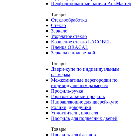
Перфорированные панели АркМастер
Товары
Стеклообработка
Стекло
Зеркало
Узорчатое стекло
Крашеное стекло LACOBEL
Пленка ORACAL
Зеркала с подсветкой
Товары
Двери-купе по индивидуальным
размерам
Межкомнатные перегородки по
индивидуальным размерам
Профиль-ручка
Горизонтальный профиль
Направляющие для дверей-купе
Ролики, доводчики
Уплотнители, шлегеля
Профиль для подвесных дверей
Товары
Профиль для фасадов