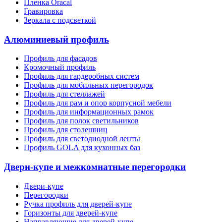
Пленка Oracal
Гравировка
Зеркала с подсветкой
Алюминиевый профиль
Профиль для фасадов
Кромочный профиль
Профиль для гардеробных систем
Профиль для мобильных перегородок
Профиль для стеллажей
Профиль для рам и опор корпусной мебели
Профиль для информационных рамок
Профиль для полок светильников
Профиль для столешниц
Профиль для светодиодной ленты
Профиль GOLA для кухонных баз
Двери-купе и межкомнатные перегородки
Двери-купе
Перегородки
Ручка профиль для дверей-купе
Горизонты для дверей-купе
Направляющие для дверей-купе