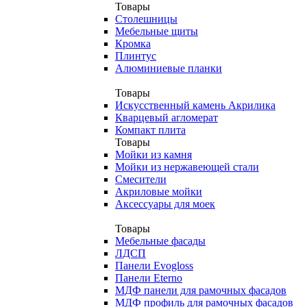
Товары
Столешницы
Мебельные щиты
Кромка
Плинтус
Алюминиевые планки
Товары
Искусственный камень Акрилика
Кварцевый агломерат
Компакт плита
Товары
Мойки из камня
Мойки из нержавеющей стали
Смесители
Акриловые мойки
Аксессуары для моек
Товары
Мебельные фасады
ЛДСП
Панели Evogloss
Панели Eterno
МДФ панели для рамочных фасадов
МДФ профиль для рамочных фасадов