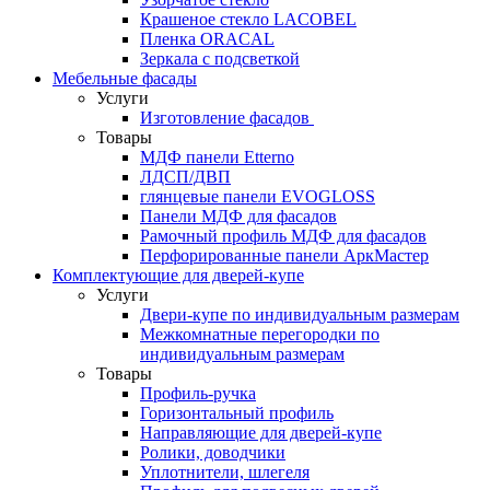
Крашеное стекло LACOBEL
Пленка ORACAL
Зеркала с подсветкой
Мебельные фасады
Услуги
Изготовление фасадов
Товары
МДФ панели Etterno
ЛДСП/ДВП
глянцевые панели EVOGLOSS
Панели МДФ для фасадов
Рамочный профиль МДФ для фасадов
Перфорированные панели АркМастер
Комплектующие для дверей-купе
Услуги
Двери-купе по индивидуальным размерам
Межкомнатные перегородки по
индивидуальным размерам
Товары
Профиль-ручка
Горизонтальный профиль
Направляющие для дверей-купе
Ролики, доводчики
Уплотнители, шлегеля