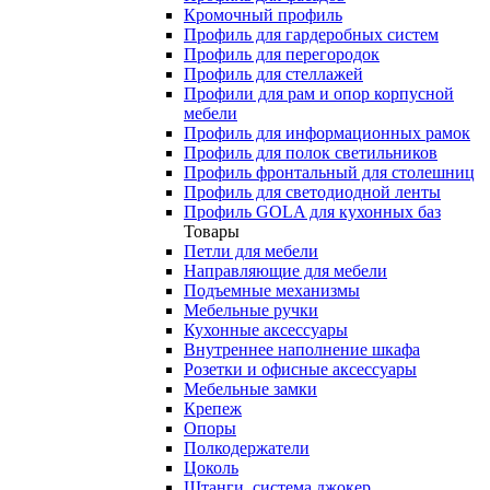
Кромочный профиль
Профиль для гардеробных систем
Профиль для перегородок
Профиль для стеллажей
Профили для рам и опор корпусной
мебели
Профиль для информационных рамок
Профиль для полок светильников
Профиль фронтальный для столешниц
Профиль для светодиодной ленты
Профиль GOLA для кухонных баз
Товары
Петли для мебели
Направляющие для мебели
Подъемные механизмы
Мебельные ручки
Кухонные аксессуары
Внутреннее наполнение шкафа
Розетки и офисные аксессуары
Мебельные замки
Крепеж
Опоры
Полкодержатели
Цоколь
Штанги, система джокер