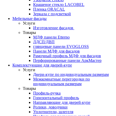
Крашеное стекло LACOBEL
Пленка ORACAL
Зеркала с подсветкой
Мебельные фасады
Услуги
Изготовление фасадов
Товары
МДФ панели Etterno
ЛДСП/ДВП
глянцевые панели EVOGLOSS
Панели МДФ для фасадов
Рамочный профиль МДФ для фасадов
Перфорированные панели АркМастер
Комплектующие для дверей-купе
Услуги
Двери-купе по индивидуальным размерам
Межкомнатные перегородки по
индивидуальным размерам
Товары
Профиль-ручка
Горизонтальный профиль
Направляющие для дверей-купе
Ролики, доводчики
Уплотнители, шлегеля