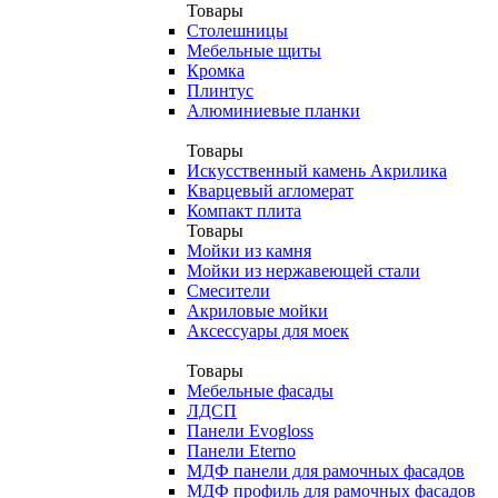
Товары
Столешницы
Мебельные щиты
Кромка
Плинтус
Алюминиевые планки
Товары
Искусственный камень Акрилика
Кварцевый агломерат
Компакт плита
Товары
Мойки из камня
Мойки из нержавеющей стали
Смесители
Акриловые мойки
Аксессуары для моек
Товары
Мебельные фасады
ЛДСП
Панели Evogloss
Панели Eterno
МДФ панели для рамочных фасадов
МДФ профиль для рамочных фасадов