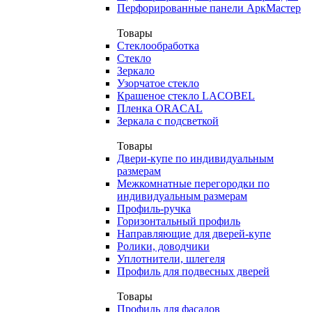
Перфорированные панели АркМастер
Товары
Стеклообработка
Стекло
Зеркало
Узорчатое стекло
Крашеное стекло LACOBEL
Пленка ORACAL
Зеркала с подсветкой
Товары
Двери-купе по индивидуальным
размерам
Межкомнатные перегородки по
индивидуальным размерам
Профиль-ручка
Горизонтальный профиль
Направляющие для дверей-купе
Ролики, доводчики
Уплотнители, шлегеля
Профиль для подвесных дверей
Товары
Профиль для фасадов