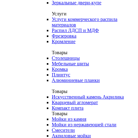
Зеркальные двери-купе
Услуги
Услуги коммерческого распила
материалов
Распил ЛДСП и МДФ
Фрезеровка
Кромление
Товары
Столешницы
Мебельные щиты
Кромка
Плинтус
Алюминиевые планки
Товары
Искусственный камень Акрилика
Кварцевый агломерат
Компакт плита
Товары
Мойки из камня
Мойки из нержавеющей стали
Смесители
Акриловые мойки