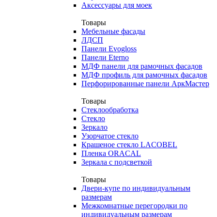
Аксессуары для моек
Товары
Мебельные фасады
ЛДСП
Панели Evogloss
Панели Eterno
МДФ панели для рамочных фасадов
МДФ профиль для рамочных фасадов
Перфорированные панели АркМастер
Товары
Стеклообработка
Стекло
Зеркало
Узорчатое стекло
Крашеное стекло LACOBEL
Пленка ORACAL
Зеркала с подсветкой
Товары
Двери-купе по индивидуальным
размерам
Межкомнатные перегородки по
индивидуальным размерам