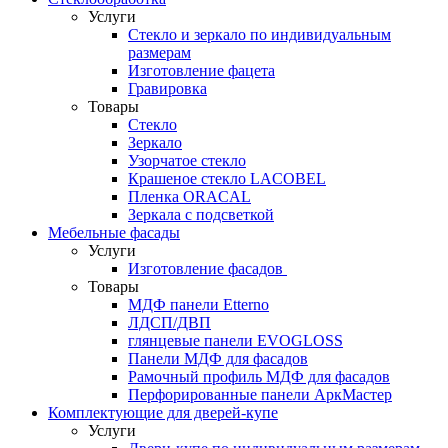
Услуги
Стекло и зеркало по индивидуальным
размерам
Изготовление фацета
Гравировка
Товары
Стекло
Зеркало
Узорчатое стекло
Крашеное стекло LACOBEL
Пленка ORACAL
Зеркала с подсветкой
Мебельные фасады
Услуги
Изготовление фасадов
Товары
МДФ панели Etterno
ЛДСП/ДВП
глянцевые панели EVOGLOSS
Панели МДФ для фасадов
Рамочный профиль МДФ для фасадов
Перфорированные панели АркМастер
Комплектующие для дверей-купе
Услуги