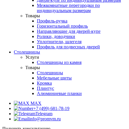
Двери-купе по индивидуальным размерам
Межкомнатные перегородки по
индивидуальным размерам
Товары
Профиль-ручка
Горизонтальный профиль
Направляющие для дверей-купе
Ролики, доводчики
Уплотнители, шлегеля
Профиль для подвесных дверей
Столешницы
Услуги
Столешницы из камня
Товары
Столешницы
Мебельные щиты
Кромка
Плинтус
Алюминиевые планки
MAX
+7 (499) 681-78-19
Telegram
info@promvm.ru
Получить консультацию