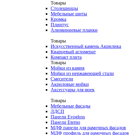
Товары
Столешницы
Мебельные щиты
Кромка
Плинтус
Алюминиевые планки
Товары
Искусственный камень Акрилика
Кварцевый агломерат
Компакт плита
Товары
Мойки из камня
Мойки из нержавеющей стали
Смесители
Акриловые мойки
Аксессуары для моек
Товары
Мебельные фасады
ЛДСП
Панели Evogloss
Панели Eterno
МДФ панели для рамочных фасадов
МДФ профиль для рамочных фасадов