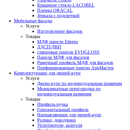
Крашеное стекло LACOBEL
Пленка ORACAL
Зеркала с подсветкой
Мебельные фасады
Услуги
Изготовление фасадов
Товары
МДФ панели Etterno
ЛДСП/ДВП
глянцевые панели EVOGLOSS
Панели МДФ для фасадов
Рамочный профиль МДФ для фасадов
Перфорированные панели АркМастер
Комплектующие для дверей-купе
Услуги
Двери-купе по индивидуальным размерам
Межкомнатные перегородки по
индивидуальным размерам
Товары
Профиль-ручка
Горизонтальный профиль
Направляющие для дверей-купе
Ролики, доводчики
Уплотнители, шлегеля