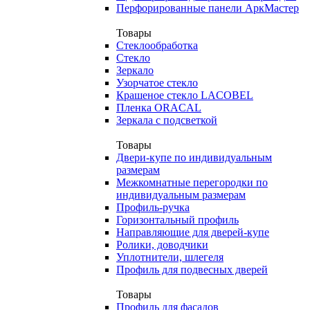
Перфорированные панели АркМастер
Товары
Стеклообработка
Стекло
Зеркало
Узорчатое стекло
Крашеное стекло LACOBEL
Пленка ORACAL
Зеркала с подсветкой
Товары
Двери-купе по индивидуальным
размерам
Межкомнатные перегородки по
индивидуальным размерам
Профиль-ручка
Горизонтальный профиль
Направляющие для дверей-купе
Ролики, доводчики
Уплотнители, шлегеля
Профиль для подвесных дверей
Товары
Профиль для фасадов