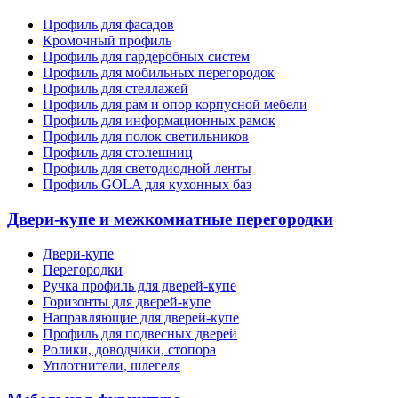
Профиль для фасадов
Кромочный профиль
Профиль для гардеробных систем
Профиль для мобильных перегородок
Профиль для стеллажей
Профиль для рам и опор корпусной мебели
Профиль для информационных рамок
Профиль для полок светильников
Профиль для столешниц
Профиль для светодиодной ленты
Профиль GOLA для кухонных баз
Двери-купе и межкомнатные перегородки
Двери-купе
Перегородки
Ручка профиль для дверей-купе
Горизонты для дверей-купе
Направляющие для дверей-купе
Профиль для подвесных дверей
Ролики, доводчики, стопора
Уплотнители, шлегеля