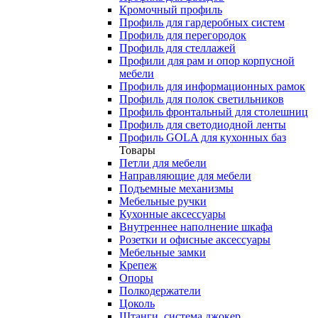
Кромочный профиль
Профиль для гардеробных систем
Профиль для перегородок
Профиль для стеллажей
Профили для рам и опор корпусной
мебели
Профиль для информационных рамок
Профиль для полок светильников
Профиль фронтальный для столешниц
Профиль для светодиодной ленты
Профиль GOLA для кухонных баз
Товары
Петли для мебели
Направляющие для мебели
Подъемные механизмы
Мебельные ручки
Кухонные аксессуары
Внутреннее наполнение шкафа
Розетки и офисные аксессуары
Мебельные замки
Крепеж
Опоры
Полкодержатели
Цоколь
Штанги, система джокер