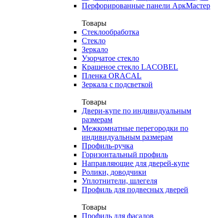
Перфорированные панели АркМастер
Товары
Стеклообработка
Стекло
Зеркало
Узорчатое стекло
Крашеное стекло LACOBEL
Пленка ORACAL
Зеркала с подсветкой
Товары
Двери-купе по индивидуальным
размерам
Межкомнатные перегородки по
индивидуальным размерам
Профиль-ручка
Горизонтальный профиль
Направляющие для дверей-купе
Ролики, доводчики
Уплотнители, шлегеля
Профиль для подвесных дверей
Товары
Профиль для фасадов