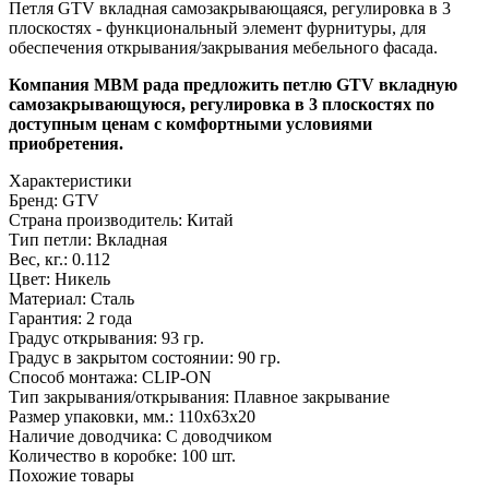
Петля GTV вкладная самозакрывающаяся, регулировка в 3
плоскостях - функциональный элемент фурнитуры, для
обеспечения открывания/закрывания мебельного фасада.
Компания МВМ рада предложить петлю GTV вкладную
самозакрывающуюся, регулировка в 3 плоскостях по
доступным ценам с комфортными условиями
приобретения.
Характеристики
Бренд:
GTV
Страна производитель:
Китай
Тип петли:
Вкладная
Вес, кг.:
0.112
Цвет:
Никель
Материал:
Сталь
Гарантия:
2 года
Градус открывания:
93 гр.
Градус в закрытом состоянии:
90 гр.
Способ монтажа:
CLIP-ON
Тип закрывания/открывания:
Плавное закрывание
Размер упаковки, мм.:
110х63х20
Наличие доводчика:
С доводчиком
Количество в коробке:
100 шт.
Похожие товары