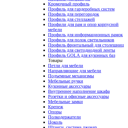
Кромочный профиль
Профиль для гардеробных систем
Профиль для перегородок
Профиль для стеллажей
Профили для рам и опор корпусной
мебели
Профиль для информационных рамок
Профиль для полок светильников
Профиль фронтальный для столешниц
Профиль для светодиодной ленты
Профиль GOLA для кухонных баз
Товары
Петли для мебели
Направляющие для мебели
Подъемные механизмы
Мебельные ручки
Кухонные аксессуары
Внутреннее наполнение шкафа
Розетки и офисные аксессуары
Мебельные замки
Крепеж
Опоры
Полкодержатели
Цоколь
Штанги, система джокер