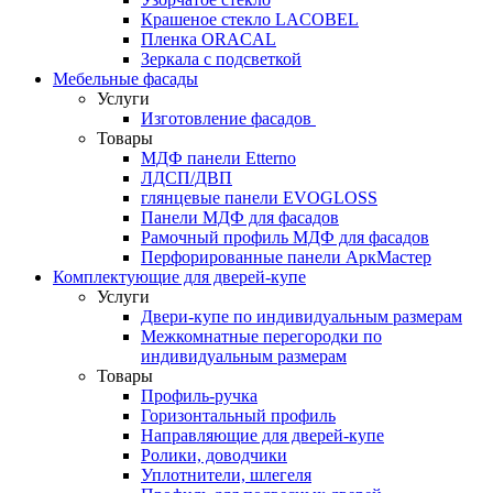
Крашеное стекло LACOBEL
Пленка ORACAL
Зеркала с подсветкой
Мебельные фасады
Услуги
Изготовление фасадов
Товары
МДФ панели Etterno
ЛДСП/ДВП
глянцевые панели EVOGLOSS
Панели МДФ для фасадов
Рамочный профиль МДФ для фасадов
Перфорированные панели АркМастер
Комплектующие для дверей-купе
Услуги
Двери-купе по индивидуальным размерам
Межкомнатные перегородки по
индивидуальным размерам
Товары
Профиль-ручка
Горизонтальный профиль
Направляющие для дверей-купе
Ролики, доводчики
Уплотнители, шлегеля