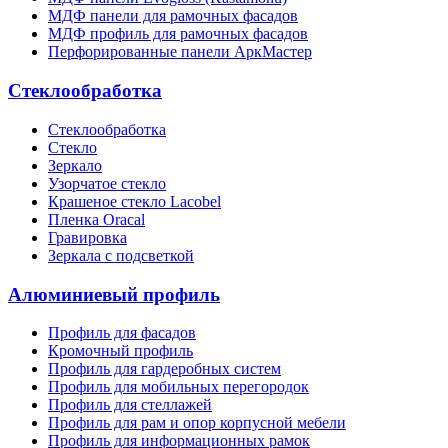
МДФ панели для рамочных фасадов
МДФ профиль для рамочных фасадов
Перфорированные панели АркМастер
Стеклообработка
Стеклообработка
Стекло
Зеркало
Узорчатое стекло
Крашеное стекло Lacobel
Пленка Oracal
Гравировка
Зеркала с подсветкой
Алюминиевый профиль
Профиль для фасадов
Кромочный профиль
Профиль для гардеробных систем
Профиль для мобильных перегородок
Профиль для стеллажей
Профиль для рам и опор корпусной мебели
Профиль для информационных рамок