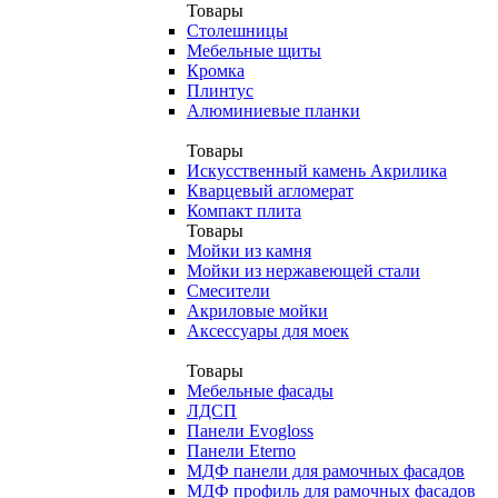
Товары
Столешницы
Мебельные щиты
Кромка
Плинтус
Алюминиевые планки
Товары
Искусственный камень Акрилика
Кварцевый агломерат
Компакт плита
Товары
Мойки из камня
Мойки из нержавеющей стали
Смесители
Акриловые мойки
Аксессуары для моек
Товары
Мебельные фасады
ЛДСП
Панели Evogloss
Панели Eterno
МДФ панели для рамочных фасадов
МДФ профиль для рамочных фасадов