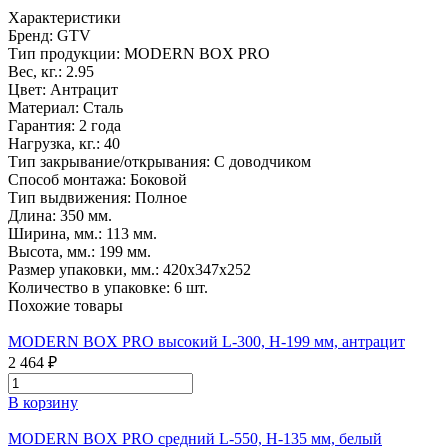
Характеристики
Бренд:
GTV
Тип продукции:
MODERN BOX PRO
Вес, кг.:
2.95
Цвет:
Антрацит
Материал:
Сталь
Гарантия:
2 года
Нагрузка, кг.:
40
Тип закрывание/открывания:
С доводчиком
Способ монтажа:
Боковой
Тип выдвижения:
Полное
Длина:
350 мм.
Ширина, мм.:
113 мм.
Высота, мм.:
199 мм.
Размер упаковки, мм.:
420х347х252
Количество в упаковке:
6 шт.
Похожие товары
MODERN BOX PRO высокий L-300, H-199 мм, антрацит
2 464 ₽
В корзину
MODERN BOX PRO средний L-550, H-135 мм, белый