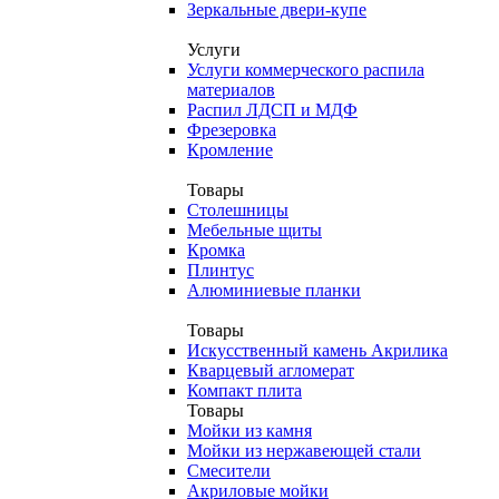
Зеркальные двери-купе
Услуги
Услуги коммерческого распила
материалов
Распил ЛДСП и МДФ
Фрезеровка
Кромление
Товары
Столешницы
Мебельные щиты
Кромка
Плинтус
Алюминиевые планки
Товары
Искусственный камень Акрилика
Кварцевый агломерат
Компакт плита
Товары
Мойки из камня
Мойки из нержавеющей стали
Смесители
Акриловые мойки