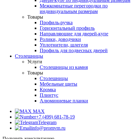
Двери-купе по индивидуальным размерам
Межкомнатные перегородки по
индивидуальным размерам
Товары
Профиль-ручка
Горизонтальный профиль
Направляющие для дверей-купе
Ролики, доводчики
Уплотнители, шлегеля
Профиль для подвесных дверей
Столешницы
Услуги
Столешницы из камня
Товары
Столешницы
Мебельные щиты
Кромка
Плинтус
Алюминиевые планки
MAX
+7 (499) 681-78-19
Telegram
info@promvm.ru
Получить консультацию