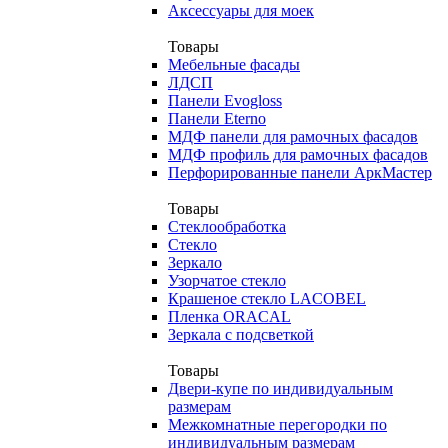
Аксессуары для моек
Товары
Мебельные фасады
ЛДСП
Панели Evogloss
Панели Eterno
МДФ панели для рамочных фасадов
МДФ профиль для рамочных фасадов
Перфорированные панели АркМастер
Товары
Стеклообработка
Стекло
Зеркало
Узорчатое стекло
Крашеное стекло LACOBEL
Пленка ORACAL
Зеркала с подсветкой
Товары
Двери-купе по индивидуальным
размерам
Межкомнатные перегородки по
индивидуальным размерам