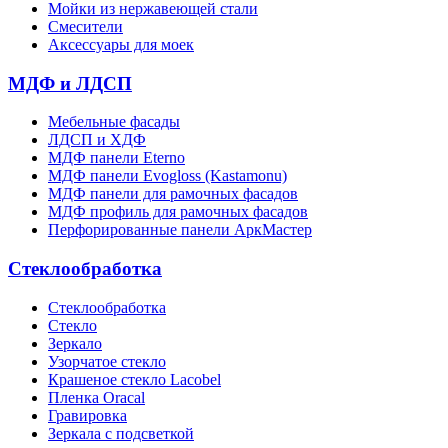
Мойки из нержавеющей стали
Смесители
Аксессуары для моек
МДФ и ЛДСП
Мебельные фасады
ЛДСП и ХДФ
МДФ панели Eterno
МДФ панели Evogloss (Kastamonu)
МДФ панели для рамочных фасадов
МДФ профиль для рамочных фасадов
Перфорированные панели АркМастер
Стеклообработка
Стеклообработка
Стекло
Зеркало
Узорчатое стекло
Крашеное стекло Lacobel
Пленка Oracal
Гравировка
Зеркала с подсветкой