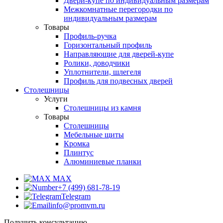
Двери-купе по индивидуальным размерам
Межкомнатные перегородки по
индивидуальным размерам
Товары
Профиль-ручка
Горизонтальный профиль
Направляющие для дверей-купе
Ролики, доводчики
Уплотнители, шлегеля
Профиль для подвесных дверей
Столешницы
Услуги
Столешницы из камня
Товары
Столешницы
Мебельные щиты
Кромка
Плинтус
Алюминиевые планки
MAX
+7 (499) 681-78-19
Telegram
info@promvm.ru
Получить консультацию