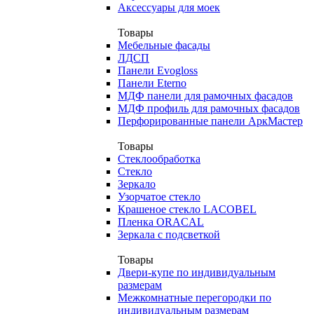
Аксессуары для моек
Товары
Мебельные фасады
ЛДСП
Панели Evogloss
Панели Eterno
МДФ панели для рамочных фасадов
МДФ профиль для рамочных фасадов
Перфорированные панели АркМастер
Товары
Стеклообработка
Стекло
Зеркало
Узорчатое стекло
Крашеное стекло LACOBEL
Пленка ORACAL
Зеркала с подсветкой
Товары
Двери-купе по индивидуальным
размерам
Межкомнатные перегородки по
индивидуальным размерам