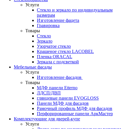
Услуги
Стекло и зеркало по индивидуальным
размерам
Изготовление фацета
Гравировка
Товары
Стекло
Зеркало
Узорчатое стекло
Крашеное стекло LACOBEL
Пленка ORACAL
Зеркала с подсветкой
Мебельные фасады
Услуги
Изготовление фасадов
Товары
МДФ панели Etterno
ЛДСП/ДВП
глянцевые панели EVOGLOSS
Панели МДФ для фасадов
Рамочный профиль МДФ для фасадов
Перфорированные панели АркМастер
Комплектующие для дверей-купе
Услуги