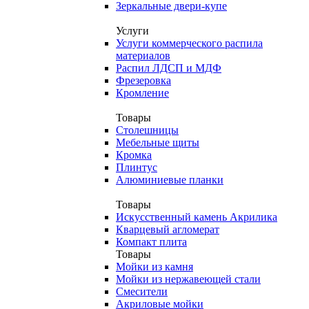
Зеркальные двери-купе
Услуги
Услуги коммерческого распила
материалов
Распил ЛДСП и МДФ
Фрезеровка
Кромление
Товары
Столешницы
Мебельные щиты
Кромка
Плинтус
Алюминиевые планки
Товары
Искусственный камень Акрилика
Кварцевый агломерат
Компакт плита
Товары
Мойки из камня
Мойки из нержавеющей стали
Смесители
Акриловые мойки