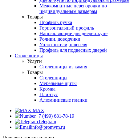
Двери-купе по индивидуальным размерам
Межкомнатные перегородки по
индивидуальным размерам
Товары
Профиль-ручка
Горизонтальный профиль
Направляющие для дверей-купе
Ролики, доводчики
Уплотнители, шлегеля
Профиль для подвесных дверей
Столешницы
Услуги
Столешницы из камня
Товары
Столешницы
Мебельные щиты
Кромка
Плинтус
Алюминиевые планки
MAX
+7 (499) 681-78-19
Telegram
info@promvm.ru
Получить консультацию