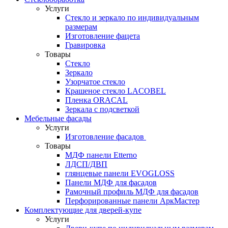
Услуги
Стекло и зеркало по индивидуальным
размерам
Изготовление фацета
Гравировка
Товары
Стекло
Зеркало
Узорчатое стекло
Крашеное стекло LACOBEL
Пленка ORACAL
Зеркала с подсветкой
Мебельные фасады
Услуги
Изготовление фасадов
Товары
МДФ панели Etterno
ЛДСП/ДВП
глянцевые панели EVOGLOSS
Панели МДФ для фасадов
Рамочный профиль МДФ для фасадов
Перфорированные панели АркМастер
Комплектующие для дверей-купе
Услуги