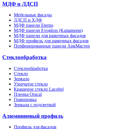
МДФ и ЛДСП
Мебельные фасады
ЛДСП и ХДФ
МДФ панели Eterno
МДФ панели Evogloss (Kastamonu)
МДФ панели для рамочных фасадов
МДФ профиль для рамочных фасадов
Перфорированные панели АркМастер
Стеклообработка
Стеклообработка
Стекло
Зеркало
Узорчатое стекло
Крашеное стекло Lacobel
Пленка Oracal
Гравировка
Зеркала с подсветкой
Алюминиевый профиль
Профиль для фасадов