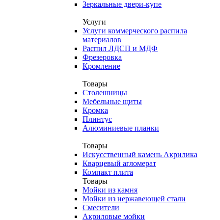
Зеркальные двери-купе
Услуги
Услуги коммерческого распила
материалов
Распил ЛДСП и МДФ
Фрезеровка
Кромление
Товары
Столешницы
Мебельные щиты
Кромка
Плинтус
Алюминиевые планки
Товары
Искусственный камень Акрилика
Кварцевый агломерат
Компакт плита
Товары
Мойки из камня
Мойки из нержавеющей стали
Смесители
Акриловые мойки