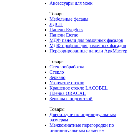
Аксессуары для моек
Товары
Мебельные фасады
ЛДСП
Панели Evogloss
Панели Eterno
МДФ панели для рамочных фасадов
МДФ профиль для рамочных фасадов
Перфорированные панели АркМастер
Товары
Стеклообработка
Стекло
Зеркало
Узорчатое стекло
Крашеное стекло LACOBEL
Пленка ORACAL
Зеркала с подсветкой
Товары
Двери-купе по индивидуальным
размерам
Межкомнатные перегородки по
индивидуальным размерам