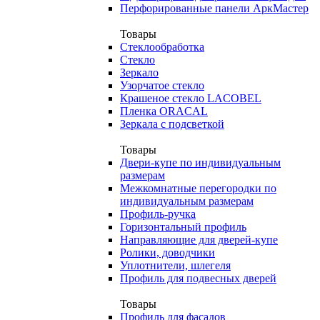
Перфорированные панели АркМастер
Товары
Стеклообработка
Стекло
Зеркало
Узорчатое стекло
Крашеное стекло LACOBEL
Пленка ORACAL
Зеркала с подсветкой
Товары
Двери-купе по индивидуальным
размерам
Межкомнатные перегородки по
индивидуальным размерам
Профиль-ручка
Горизонтальный профиль
Направляющие для дверей-купе
Ролики, доводчики
Уплотнители, шлегеля
Профиль для подвесных дверей
Товары
Профиль для фасадов