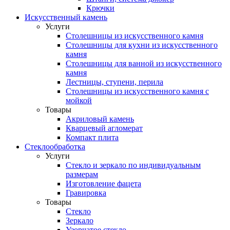
Крючки
Искусственный камень
Услуги
Столешницы из искусственного камня
Столешницы для кухни из искусственного
камня
Столешницы для ванной из искусственного
камня
Лестницы, ступени, перила
Столешницы из искусственного камня с
мойкой
Товары
Акриловый камень
Кварцевый агломерат
Компакт плита
Стеклообработка
Услуги
Стекло и зеркало по индивидуальным
размерам
Изготовление фацета
Гравировка
Товары
Стекло
Зеркало
Узорчатое стекло