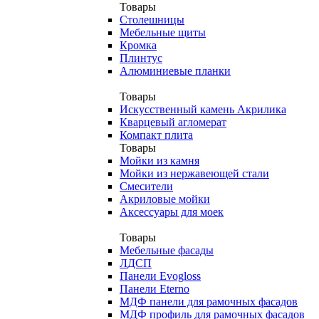
Товары
Столешницы
Мебельные щиты
Кромка
Плинтус
Алюминиевые планки
Товары
Искусственный камень Акрилика
Кварцевый агломерат
Компакт плита
Товары
Мойки из камня
Мойки из нержавеющей стали
Смесители
Акриловые мойки
Аксессуары для моек
Товары
Мебельные фасады
ЛДСП
Панели Evogloss
Панели Eterno
МДФ панели для рамочных фасадов
МДФ профиль для рамочных фасадов