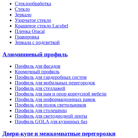
Стеклообработка
Стекло
Зеркало
Узорчатое стекло
Крашеное стекло Lacobel
Пленка Oracal
Гравировка
Зеркала с подсветкой
Алюминиевый профиль
Профиль для фасадов
Кромочный профиль
Профиль для гардеробных систем
Профиль для мобильных перегородок
Профиль для стеллажей
Профиль для рам и опор корпусной мебели
Профиль для информационных рамок
Профиль для полок светильников
Профиль для столешниц
Профиль для светодиодной ленты
Профиль GOLA для кухонных баз
Двери-купе и межкомнатные перегородки