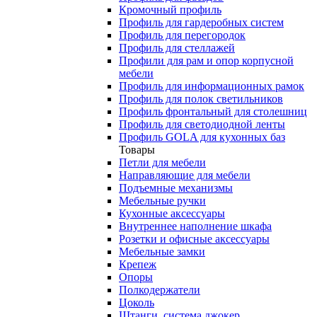
Кромочный профиль
Профиль для гардеробных систем
Профиль для перегородок
Профиль для стеллажей
Профили для рам и опор корпусной
мебели
Профиль для информационных рамок
Профиль для полок светильников
Профиль фронтальный для столешниц
Профиль для светодиодной ленты
Профиль GOLA для кухонных баз
Товары
Петли для мебели
Направляющие для мебели
Подъемные механизмы
Мебельные ручки
Кухонные аксессуары
Внутреннее наполнение шкафа
Розетки и офисные аксессуары
Мебельные замки
Крепеж
Опоры
Полкодержатели
Цоколь
Штанги, система джокер