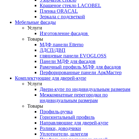
Крашеное стекло LACOBEL
Пленка ORACAL
Зеркала с подсветкой
Мебельные фасады
Услуги
Изготовление фасадов
Товары
МДФ панели Etterno
ЛДСП/ДВП
глянцевые панели EVOGLOSS
Панели МДФ для фасадов
Рамочный профиль МДФ для фасадов
Перфорированные панели АркМастер
Комплектующие для дверей-купе
Услуги
Двери-купе по индивидуальным размерам
Межкомнатные перегородки по
индивидуальным размерам
Товары
Профиль-ручка
Горизонтальный профиль
Направляющие для дверей-купе
Ролики, доводчики
Уплотнители, шлегеля