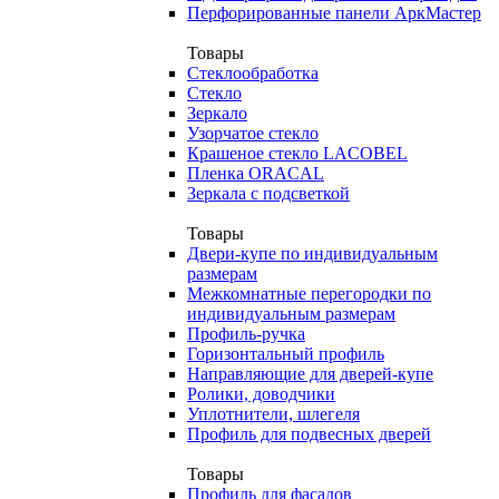
Перфорированные панели АркМастер
Товары
Стеклообработка
Стекло
Зеркало
Узорчатое стекло
Крашеное стекло LACOBEL
Пленка ORACAL
Зеркала с подсветкой
Товары
Двери-купе по индивидуальным
размерам
Межкомнатные перегородки по
индивидуальным размерам
Профиль-ручка
Горизонтальный профиль
Направляющие для дверей-купе
Ролики, доводчики
Уплотнители, шлегеля
Профиль для подвесных дверей
Товары
Профиль для фасадов