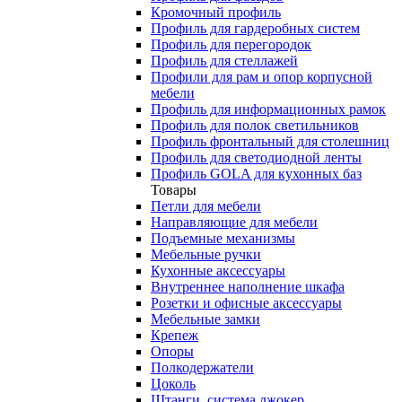
Кромочный профиль
Профиль для гардеробных систем
Профиль для перегородок
Профиль для стеллажей
Профили для рам и опор корпусной
мебели
Профиль для информационных рамок
Профиль для полок светильников
Профиль фронтальный для столешниц
Профиль для светодиодной ленты
Профиль GOLA для кухонных баз
Товары
Петли для мебели
Направляющие для мебели
Подъемные механизмы
Мебельные ручки
Кухонные аксессуары
Внутреннее наполнение шкафа
Розетки и офисные аксессуары
Мебельные замки
Крепеж
Опоры
Полкодержатели
Цоколь
Штанги, система джокер