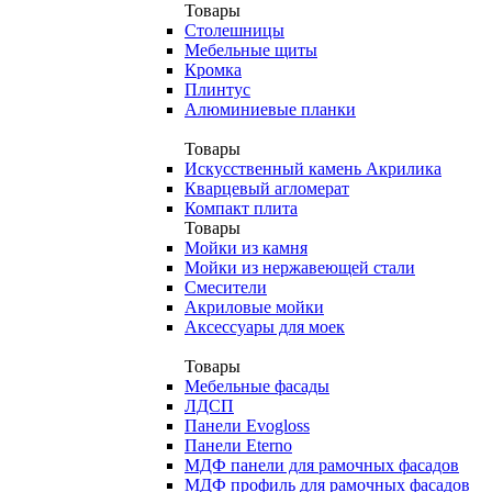
Товары
Столешницы
Мебельные щиты
Кромка
Плинтус
Алюминиевые планки
Товары
Искусственный камень Акрилика
Кварцевый агломерат
Компакт плита
Товары
Мойки из камня
Мойки из нержавеющей стали
Смесители
Акриловые мойки
Аксессуары для моек
Товары
Мебельные фасады
ЛДСП
Панели Evogloss
Панели Eterno
МДФ панели для рамочных фасадов
МДФ профиль для рамочных фасадов