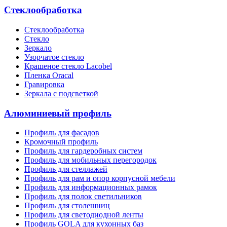
Стеклообработка
Стеклообработка
Стекло
Зеркало
Узорчатое стекло
Крашеное стекло Lacobel
Пленка Oracal
Гравировка
Зеркала с подсветкой
Алюминиевый профиль
Профиль для фасадов
Кромочный профиль
Профиль для гардеробных систем
Профиль для мобильных перегородок
Профиль для стеллажей
Профиль для рам и опор корпусной мебели
Профиль для информационных рамок
Профиль для полок светильников
Профиль для столешниц
Профиль для светодиодной ленты
Профиль GOLA для кухонных баз