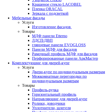
Крашеное стекло LACOBEL
Пленка ORACAL
Зеркала с подсветкой
Мебельные фасады
Услуги
Изготовление фасадов
Товары
МДФ панели Etterno
ЛДСП/ДВП
глянцевые панели EVOGLOSS
Панели МДФ для фасадов
Рамочный профиль МДФ для фасадов
Перфорированные панели АркМастер
Комплектующие для дверей-купе
Услуги
Двери-купе по индивидуальным размерам
Межкомнатные перегородки по
индивидуальным размерам
Товары
Профиль-ручка
Горизонтальный профиль
Направляющие для дверей-купе
Ролики, доводчики
Уплотнители, шлегеля