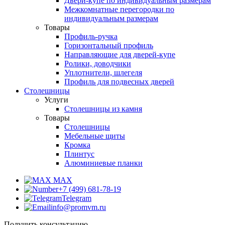
Двери-купе по индивидуальным размерам
Межкомнатные перегородки по
индивидуальным размерам
Товары
Профиль-ручка
Горизонтальный профиль
Направляющие для дверей-купе
Ролики, доводчики
Уплотнители, шлегеля
Профиль для подвесных дверей
Столешницы
Услуги
Столешницы из камня
Товары
Столешницы
Мебельные щиты
Кромка
Плинтус
Алюминиевые планки
MAX
+7 (499) 681-78-19
Telegram
info@promvm.ru
Получить консультацию