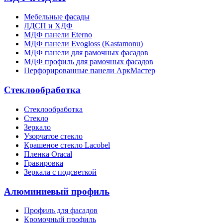
Мебельные фасады
ЛДСП и ХДФ
МДФ панели Eterno
МДФ панели Evogloss (Kastamonu)
МДФ панели для рамочных фасадов
МДФ профиль для рамочных фасадов
Перфорированные панели АркМастер
Стеклообработка
Стеклообработка
Стекло
Зеркало
Узорчатое стекло
Крашеное стекло Lacobel
Пленка Oracal
Гравировка
Зеркала с подсветкой
Алюминиевый профиль
Профиль для фасадов
Кромочный профиль