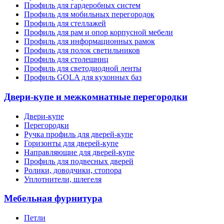
Профиль для гардеробных систем
Профиль для мобильных перегородок
Профиль для стеллажей
Профиль для рам и опор корпусной мебели
Профиль для информационных рамок
Профиль для полок светильников
Профиль для столешниц
Профиль для светодиодной ленты
Профиль GOLA для кухонных баз
Двери-купе и межкомнатные перегородки
Двери-купе
Перегородки
Ручка профиль для дверей-купе
Горизонты для дверей-купе
Направляющие для дверей-купе
Профиль для подвесных дверей
Ролики, доводчики, стопора
Уплотнители, шлегеля
Мебельная фурнитура
Петли