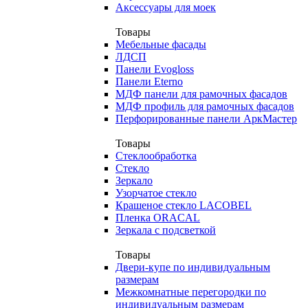
Аксессуары для моек
Товары
Мебельные фасады
ЛДСП
Панели Evogloss
Панели Eterno
МДФ панели для рамочных фасадов
МДФ профиль для рамочных фасадов
Перфорированные панели АркМастер
Товары
Стеклообработка
Стекло
Зеркало
Узорчатое стекло
Крашеное стекло LACOBEL
Пленка ORACAL
Зеркала с подсветкой
Товары
Двери-купе по индивидуальным
размерам
Межкомнатные перегородки по
индивидуальным размерам