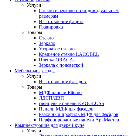
Услуги
Стекло и зеркало по индивидуальным
размерам
Изготовление фацета
Гравировка
Товары
Стекло
Зеркало
Узорчатое стекло
Крашеное стекло LACOBEL
Пленка ORACAL
Зеркала с подсветкой
Мебельные фасады
Услуги
Изготовление фасадов
Товары
МДФ панели Etterno
ЛДСП/ДВП
глянцевые панели EVOGLOSS
Панели МДФ для фасадов
Рамочный профиль МДФ для фасадов
Перфорированные панели АркМастер
Комплектующие для дверей-купе
Услуги