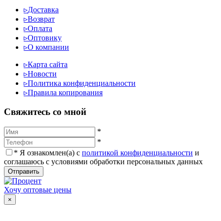
▹
Доставка
▹
Возврат
▹
Оплата
▹
Оптовику
▹
О компании
▹
Карта сайта
▹
Новости
▹
Политика конфиденциальности
▹
Правила копирования
Cвяжитесь со мной
*
*
*
Я ознакомлен(а) с
политикой конфиденциальности
и
соглашаюсь с условиями обработки персональных данных
Отправить
Хочу оптовые цены
×