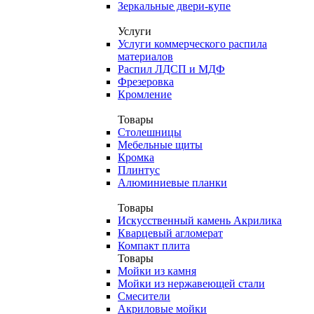
Зеркальные двери-купе
Услуги
Услуги коммерческого распила
материалов
Распил ЛДСП и МДФ
Фрезеровка
Кромление
Товары
Столешницы
Мебельные щиты
Кромка
Плинтус
Алюминиевые планки
Товары
Искусственный камень Акрилика
Кварцевый агломерат
Компакт плита
Товары
Мойки из камня
Мойки из нержавеющей стали
Смесители
Акриловые мойки