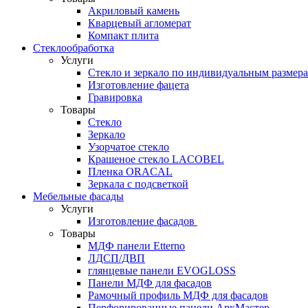
Акриловый камень
Кварцевый агломерат
Компакт плита
Стеклообработка
Услуги
Стекло и зеркало по индивидуальным размер
Изготовление фацета
Гравировка
Товары
Стекло
Зеркало
Узорчатое стекло
Крашеное стекло LACOBEL
Пленка ORACAL
Зеркала с подсветкой
Мебельные фасады
Услуги
Изготовление фасадов
Товары
МДФ панели Etterno
ЛДСП/ДВП
глянцевые панели EVOGLOSS
Панели МДФ для фасадов
Рамочный профиль МДФ для фасадов
Перфорированные панели АркМастер