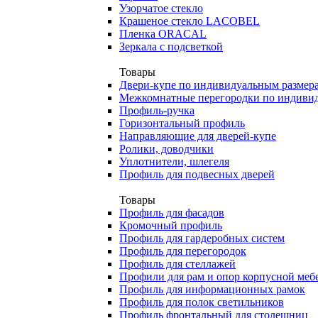
Узорчатое стекло
Крашеное стекло LACOBEL
Пленка ORACAL
Зеркала с подсветкой
Товары
Двери-купе по индивидуальным размер
Межкомнатные перегородки по индиви
Профиль-ручка
Горизонтальный профиль
Направляющие для дверей-купе
Ролики, доводчики
Уплотнители, шлегеля
Профиль для подвесных дверей
Товары
Профиль для фасадов
Кромочный профиль
Профиль для гардеробных систем
Профиль для перегородок
Профиль для стеллажей
Профили для рам и опор корпусной меб
Профиль для информационных рамок
Профиль для полок светильников
Профиль фронтальный для столешниц