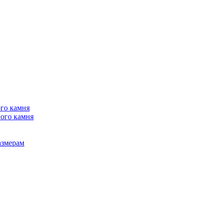
го камня
ого камня
азмерам