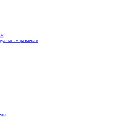
ам
дуальным размерам
ели