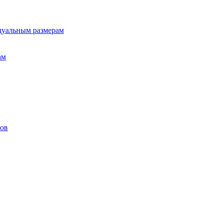
дуальным размерам
ам
лов