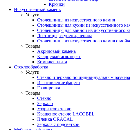
Крючки
Искусственный камень
Услуги
Столешницы из искусственного камня
Столешницы для кухни из искусственного ка
Столешницы для ванной из искусственного к
Лестницы, ступени, перила
Столешницы из искусственного камня с мойк
Товары
Акриловый камень
Кварцевый агломерат
Компакт плита
Стеклообработка
Услуги
Стекло и зеркало по индивидуальным размер
Изготовление фацета
Гравировка
Товары
Стекло
Зеркало
Узорчатое стекло
Крашеное стекло LACOBEL
Пленка ORACAL
Зеркала с подсветкой
Мебельные фасады