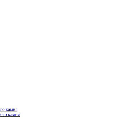
го камня
ого камня