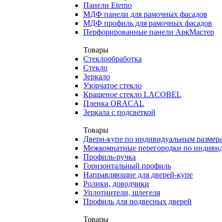
Панели Eterno
МДФ панели для рамочных фасадов
МДФ профиль для рамочных фасадов
Перфорированные панели АркМастер
Товары
Стеклообработка
Стекло
Зеркало
Узорчатое стекло
Крашеное стекло LACOBEL
Пленка ORACAL
Зеркала с подсветкой
Товары
Двери-купе по индивидуальным размер
Межкомнатные перегородки по индиви
Профиль-ручка
Горизонтальный профиль
Направляющие для дверей-купе
Ролики, доводчики
Уплотнители, шлегеля
Профиль для подвесных дверей
Товары