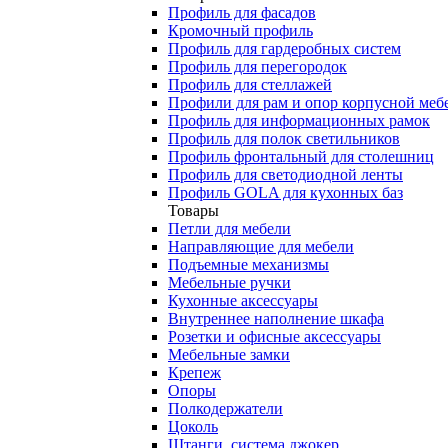
Профиль для фасадов
Кромочный профиль
Профиль для гардеробных систем
Профиль для перегородок
Профиль для стеллажей
Профили для рам и опор корпусной меб
Профиль для информационных рамок
Профиль для полок светильников
Профиль фронтальный для столешниц
Профиль для светодиодной ленты
Профиль GOLA для кухонных баз
Товары
Петли для мебели
Направляющие для мебели
Подъемные механизмы
Мебельные ручки
Кухонные аксессуары
Внутреннее наполнение шкафа
Розетки и офисные аксессуары
Мебельные замки
Крепеж
Опоры
Полкодержатели
Цоколь
Штанги, система джокер