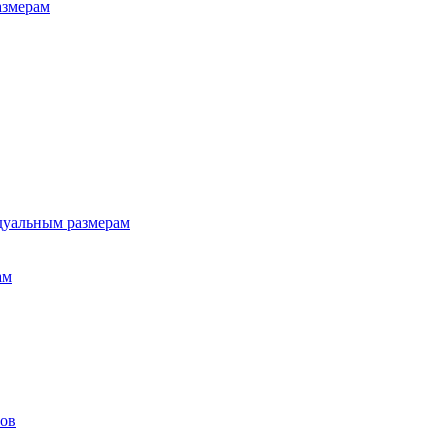
азмерам
дуальным размерам
ам
лов