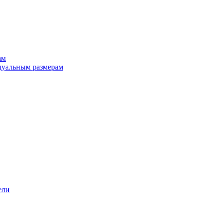
ам
дуальным размерам
ели