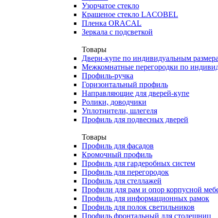
Узорчатое стекло
Крашеное стекло LACOBEL
Пленка ORACAL
Зеркала с подсветкой
Товары
Двери-купе по индивидуальным размер
Межкомнатные перегородки по индиви
Профиль-ручка
Горизонтальный профиль
Направляющие для дверей-купе
Ролики, доводчики
Уплотнители, шлегеля
Профиль для подвесных дверей
Товары
Профиль для фасадов
Кромочный профиль
Профиль для гардеробных систем
Профиль для перегородок
Профиль для стеллажей
Профили для рам и опор корпусной меб
Профиль для информационных рамок
Профиль для полок светильников
Профиль фронтальный для столешниц