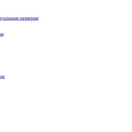
дуальным размерам
ам
лов