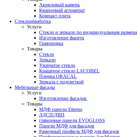
Акриловый камень
Кварцевый агломерат
Компакт плита
Стеклообработка
Услуги
Стекло и зеркало по индивидуальным размер
Изготовление фацета
Гравировка
Товары
Стекло
Зеркало
Узорчатое стекло
Крашеное стекло LACOBEL
Пленка ORACAL
Зеркала с подсветкой
Мебельные фасады
Услуги
Изготовление фасадов
Товары
МДФ панели Etterno
ЛДСП/ДВП
глянцевые панели EVOGLOSS
Панели МДФ для фасадов
Рамочный профиль МДФ для фасадов
Перфорированные панели АркМастер