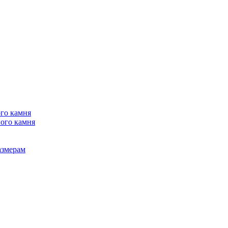
го камня
ого камня
азмерам