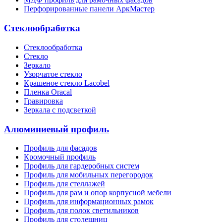
Перфорированные панели АркМастер
Стеклообработка
Стеклообработка
Стекло
Зеркало
Узорчатое стекло
Крашеное стекло Lacobel
Пленка Oracal
Гравировка
Зеркала с подсветкой
Алюминиевый профиль
Профиль для фасадов
Кромочный профиль
Профиль для гардеробных систем
Профиль для мобильных перегородок
Профиль для стеллажей
Профиль для рам и опор корпусной мебели
Профиль для информационных рамок
Профиль для полок светильников
Профиль для столешниц