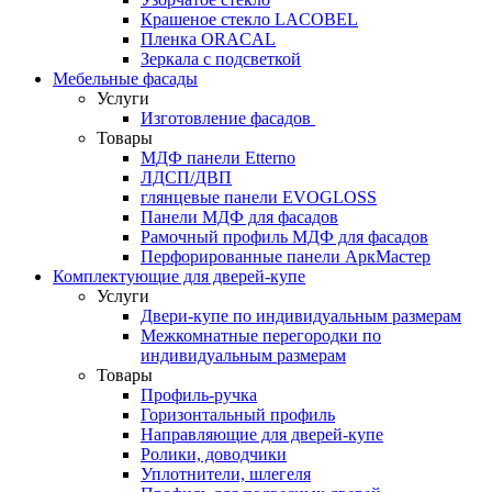
Крашеное стекло LACOBEL
Пленка ORACAL
Зеркала с подсветкой
Мебельные фасады
Услуги
Изготовление фасадов
Товары
МДФ панели Etterno
ЛДСП/ДВП
глянцевые панели EVOGLOSS
Панели МДФ для фасадов
Рамочный профиль МДФ для фасадов
Перфорированные панели АркМастер
Комплектующие для дверей-купе
Услуги
Двери-купе по индивидуальным размерам
Межкомнатные перегородки по
индивидуальным размерам
Товары
Профиль-ручка
Горизонтальный профиль
Направляющие для дверей-купе
Ролики, доводчики
Уплотнители, шлегеля