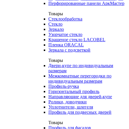
Перфорированные панели АркМастер
Товары
Стеклообработка
Стекло
Зеркало
Узорчатое стекло
Крашеное стекло LACOBEL
Пленка ORACAL
Зеркала с подсветкой
Товары
Двери-купе по индивидуальным
размерам
Межкомнатные перегородки по
индивидуальным размерам
Профиль-ручка
Горизонтальный профиль
Направляющие для дверей-купе
Ролики, доводчики
Уплотнители, шлегеля
Профиль для подвесных дверей
Товары
Профиль для фасадов