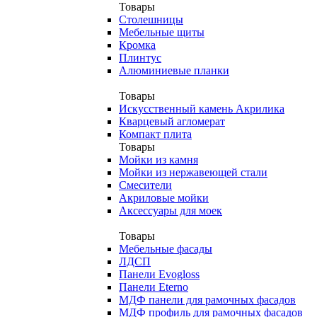
Товары
Столешницы
Мебельные щиты
Кромка
Плинтус
Алюминиевые планки
Товары
Искусственный камень Акрилика
Кварцевый агломерат
Компакт плита
Товары
Мойки из камня
Мойки из нержавеющей стали
Смесители
Акриловые мойки
Аксессуары для моек
Товары
Мебельные фасады
ЛДСП
Панели Evogloss
Панели Eterno
МДФ панели для рамочных фасадов
МДФ профиль для рамочных фасадов