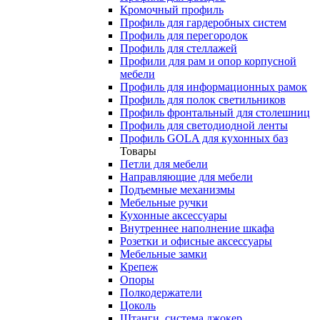
Кромочный профиль
Профиль для гардеробных систем
Профиль для перегородок
Профиль для стеллажей
Профили для рам и опор корпусной
мебели
Профиль для информационных рамок
Профиль для полок светильников
Профиль фронтальный для столешниц
Профиль для светодиодной ленты
Профиль GOLA для кухонных баз
Товары
Петли для мебели
Направляющие для мебели
Подъемные механизмы
Мебельные ручки
Кухонные аксессуары
Внутреннее наполнение шкафа
Розетки и офисные аксессуары
Мебельные замки
Крепеж
Опоры
Полкодержатели
Цоколь
Штанги, система джокер