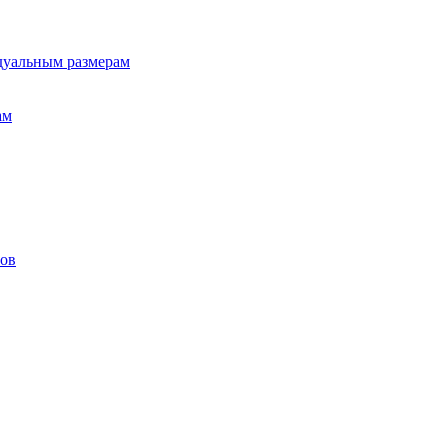
дуальным размерам
ам
лов