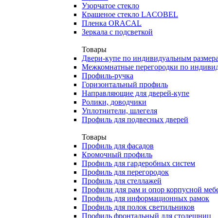
Узорчатое стекло
Крашеное стекло LACOBEL
Пленка ORACAL
Зеркала с подсветкой
Товары
Двери-купе по индивидуальным размер
Межкомнатные перегородки по индиви
Профиль-ручка
Горизонтальный профиль
Направляющие для дверей-купе
Ролики, доводчики
Уплотнители, шлегеля
Профиль для подвесных дверей
Товары
Профиль для фасадов
Кромочный профиль
Профиль для гардеробных систем
Профиль для перегородок
Профиль для стеллажей
Профили для рам и опор корпусной меб
Профиль для информационных рамок
Профиль для полок светильников
Профиль фронтальный для столешниц