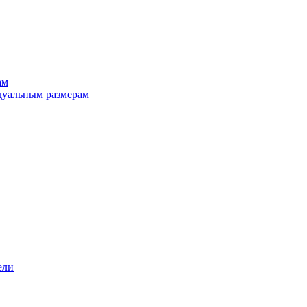
ам
дуальным размерам
ели