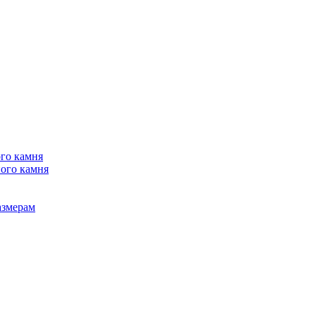
го камня
ого камня
азмерам