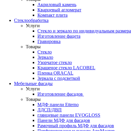
Акриловый камень
Кварцевый агломерат
Компакт плита
Стеклообработка
Услуги
Стекло и зеркало по индивидуальным размер
Изготовление фацета
Гравировка
Товары
Стекло
Зеркало
Узорчатое стекло
Крашеное стекло LACOBEL
Пленка ORACAL
Зеркала с подсветкой
Мебельные фасады
Услуги
Изготовление фасадов
Товары
МДФ панели Etterno
ЛДСП/ДВП
глянцевые панели EVOGLOSS
Панели МДФ для фасадов
Рамочный профиль МДФ для фасадов
Перфорированные панели АркМастер