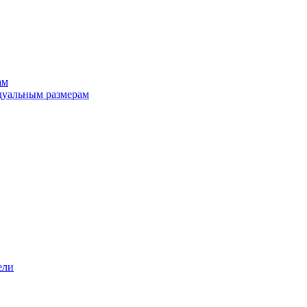
ам
дуальным размерам
ели