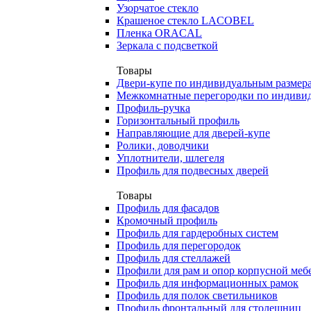
Узорчатое стекло
Крашеное стекло LACOBEL
Пленка ORACAL
Зеркала с подсветкой
Товары
Двери-купе по индивидуальным размер
Межкомнатные перегородки по индиви
Профиль-ручка
Горизонтальный профиль
Направляющие для дверей-купе
Ролики, доводчики
Уплотнители, шлегеля
Профиль для подвесных дверей
Товары
Профиль для фасадов
Кромочный профиль
Профиль для гардеробных систем
Профиль для перегородок
Профиль для стеллажей
Профили для рам и опор корпусной меб
Профиль для информационных рамок
Профиль для полок светильников
Профиль фронтальный для столешниц