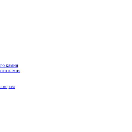
го камня
ого камня
азмерам