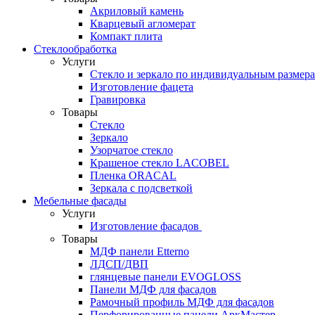
Акриловый камень
Кварцевый агломерат
Компакт плита
Стеклообработка
Услуги
Стекло и зеркало по индивидуальным размер
Изготовление фацета
Гравировка
Товары
Стекло
Зеркало
Узорчатое стекло
Крашеное стекло LACOBEL
Пленка ORACAL
Зеркала с подсветкой
Мебельные фасады
Услуги
Изготовление фасадов
Товары
МДФ панели Etterno
ЛДСП/ДВП
глянцевые панели EVOGLOSS
Панели МДФ для фасадов
Рамочный профиль МДФ для фасадов
Перфорированные панели АркМастер