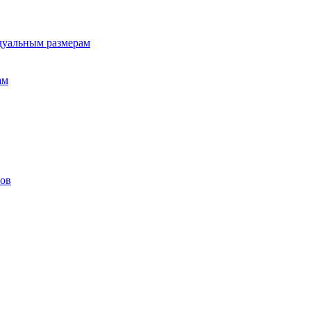
дуальным размерам
ам
лов