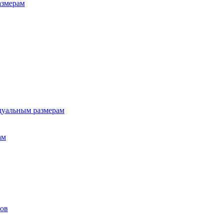
азмерам
дуальным размерам
ам
лов