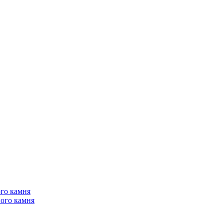
го камня
ого камня