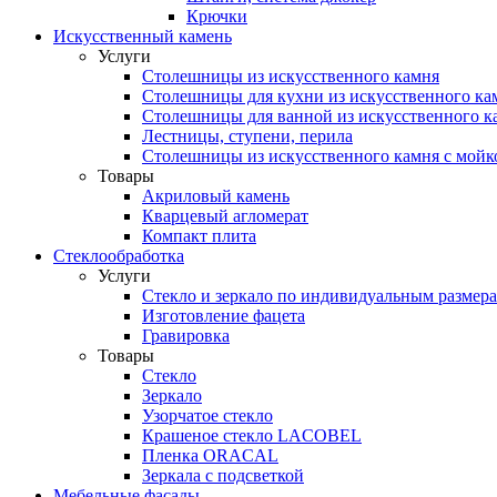
Крючки
Искусственный камень
Услуги
Столешницы из искусственного камня
Столешницы для кухни из искусственного ка
Столешницы для ванной из искусственного к
Лестницы, ступени, перила
Столешницы из искусственного камня с мойк
Товары
Акриловый камень
Кварцевый агломерат
Компакт плита
Стеклообработка
Услуги
Стекло и зеркало по индивидуальным размер
Изготовление фацета
Гравировка
Товары
Стекло
Зеркало
Узорчатое стекло
Крашеное стекло LACOBEL
Пленка ORACAL
Зеркала с подсветкой
Мебельные фасады