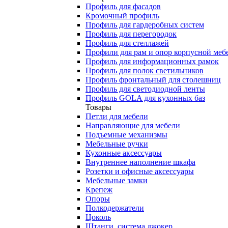
Профиль для фасадов
Кромочный профиль
Профиль для гардеробных систем
Профиль для перегородок
Профиль для стеллажей
Профили для рам и опор корпусной меб
Профиль для информационных рамок
Профиль для полок светильников
Профиль фронтальный для столешниц
Профиль для светодиодной ленты
Профиль GOLA для кухонных баз
Товары
Петли для мебели
Направляющие для мебели
Подъемные механизмы
Мебельные ручки
Кухонные аксессуары
Внутреннее наполнение шкафа
Розетки и офисные аксессуары
Мебельные замки
Крепеж
Опоры
Полкодержатели
Цоколь
Штанги, система джокер