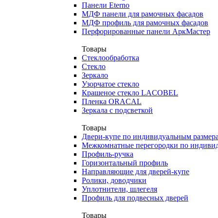
Панели Eterno
МДФ панели для рамочных фасадов
МДФ профиль для рамочных фасадов
Перфорированные панели АркМастер
Товары
Стеклообработка
Стекло
Зеркало
Узорчатое стекло
Крашеное стекло LACOBEL
Пленка ORACAL
Зеркала с подсветкой
Товары
Двери-купе по индивидуальным размер
Межкомнатные перегородки по индиви
Профиль-ручка
Горизонтальный профиль
Направляющие для дверей-купе
Ролики, доводчики
Уплотнители, шлегеля
Профиль для подвесных дверей
Товары