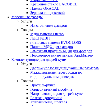
Крашеное стекло LACOBEL
Пленка ORACAL
Зеркала с подсветкой
Мебельные фасады
Услуги
Изготовление фасадов
Товары
МДФ панели Etterno
ЛДСП/ДВП
глянцевые панели EVOGLOSS
Панели МДФ для фасадов
Рамочный профиль МДФ для фасадов
Перфорированные панели АркМастер
Комплектующие для дверей-купе
Услуги
Двери-купе по индивидуальным размерам
Межкомнатные перегородки по
индивидуальным размерам
Товары
Профиль-ручка
Горизонтальный профиль
Направляющие для дверей-купе
Ролики, доводчики
Уплотнители, шлегеля