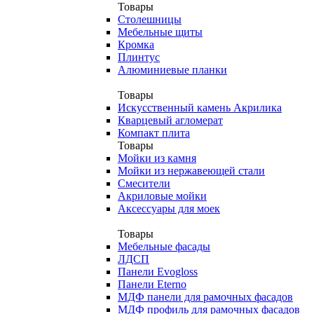
Товары
Столешницы
Мебельные щиты
Кромка
Плинтус
Алюминиевые планки
Товары
Искусственный камень Акрилика
Кварцевый агломерат
Компакт плита
Товары
Мойки из камня
Мойки из нержавеющей стали
Смесители
Акриловые мойки
Аксессуары для моек
Товары
Мебельные фасады
ЛДСП
Панели Evogloss
Панели Eterno
МДФ панели для рамочных фасадов
МДФ профиль для рамочных фасадов