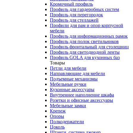
Кромочный профиль
Профиль для гардеробных систем
Профиль для перегородок
Профиль для стеллажей
Профили для рам и опор корпусной
мебели
Профиль для информационных рамок
Профиль для полок светильников
Профиль фронтальный для столешниц
Профиль для светодиодной ленты
Профиль GOLA для кухонных баз
Товары
Петли для мебели
Направляющие для мебели
Подъемные механизмы
Мебельные ручки
Кухонные аксессуары
Внутреннее наполнение шкафа
Розетки и офисные аксессуары
Мебельные замки
Крепеж
Опоры
Полкодержатели
Цоколь
Штанги, система джокер