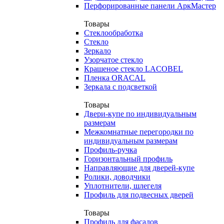
Перфорированные панели АркМастер
Товары
Стеклообработка
Стекло
Зеркало
Узорчатое стекло
Крашеное стекло LACOBEL
Пленка ORACAL
Зеркала с подсветкой
Товары
Двери-купе по индивидуальным
размерам
Межкомнатные перегородки по
индивидуальным размерам
Профиль-ручка
Горизонтальный профиль
Направляющие для дверей-купе
Ролики, доводчики
Уплотнители, шлегеля
Профиль для подвесных дверей
Товары
Профиль для фасадов