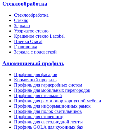
Стеклообработка
Стеклообработка
Стекло
Зеркало
Узорчатое стекло
Крашеное стекло Lacobel
Пленка Oracal
Гравировка
Зеркала с подсветкой
Алюминиевый профиль
Профиль для фасадов
Кромочный профиль
Профиль для гардеробных систем
Профиль для мобильных перегородок
Профиль для стеллажей
Профиль для рам и опор корпусной мебели
Профиль для информационных рамок
Профиль для полок светильников
Профиль для столешниц
Профиль для светодиодной ленты
Профиль GOLA для кухонных баз