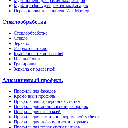
МДФ панели для рамочных фасадов
МДФ профиль для рамочных фасадов
Перфорированные панели АркМастер
Стеклообработка
Стеклообработка
Стекло
Зеркало
Узорчатое стекло
Крашеное стекло Lacobel
Пленка Oracal
Гравировка
Зеркала с подсветкой
Алюминиевый профиль
Профиль для фасадов
Кромочный профиль
Профиль для гардеробных систем
Профиль для мобильных перегородок
Профиль для стеллажей
Профиль для рам и опор корпусной мебели
Профиль для информационных рамок
Профиль для полок светильников