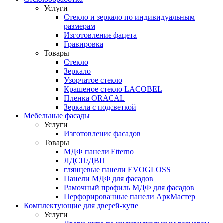
Услуги
Стекло и зеркало по индивидуальным
размерам
Изготовление фацета
Гравировка
Товары
Стекло
Зеркало
Узорчатое стекло
Крашеное стекло LACOBEL
Пленка ORACAL
Зеркала с подсветкой
Мебельные фасады
Услуги
Изготовление фасадов
Товары
МДФ панели Etterno
ЛДСП/ДВП
глянцевые панели EVOGLOSS
Панели МДФ для фасадов
Рамочный профиль МДФ для фасадов
Перфорированные панели АркМастер
Комплектующие для дверей-купе
Услуги