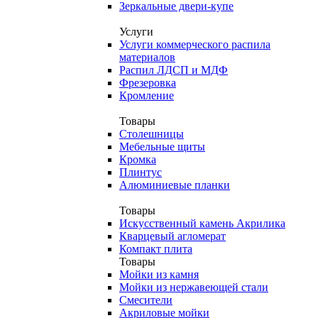
Зеркальные двери-купе
Услуги
Услуги коммерческого распила
материалов
Распил ЛДСП и МДФ
Фрезеровка
Кромление
Товары
Столешницы
Мебельные щиты
Кромка
Плинтус
Алюминиевые планки
Товары
Искусственный камень Акрилика
Кварцевый агломерат
Компакт плита
Товары
Мойки из камня
Мойки из нержавеющей стали
Смесители
Акриловые мойки