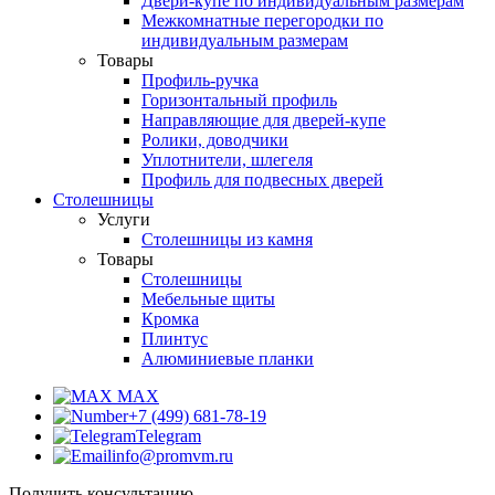
Двери-купе по индивидуальным размерам
Межкомнатные перегородки по
индивидуальным размерам
Товары
Профиль-ручка
Горизонтальный профиль
Направляющие для дверей-купе
Ролики, доводчики
Уплотнители, шлегеля
Профиль для подвесных дверей
Столешницы
Услуги
Столешницы из камня
Товары
Столешницы
Мебельные щиты
Кромка
Плинтус
Алюминиевые планки
MAX
+7 (499) 681-78-19
Telegram
info@promvm.ru
Получить консультацию