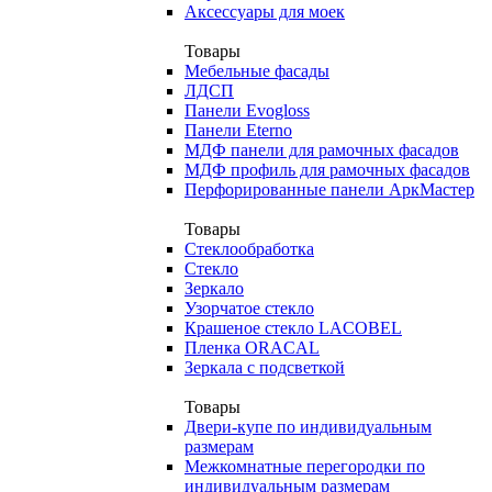
Аксессуары для моек
Товары
Мебельные фасады
ЛДСП
Панели Evogloss
Панели Eterno
МДФ панели для рамочных фасадов
МДФ профиль для рамочных фасадов
Перфорированные панели АркМастер
Товары
Стеклообработка
Стекло
Зеркало
Узорчатое стекло
Крашеное стекло LACOBEL
Пленка ORACAL
Зеркала с подсветкой
Товары
Двери-купе по индивидуальным
размерам
Межкомнатные перегородки по
индивидуальным размерам