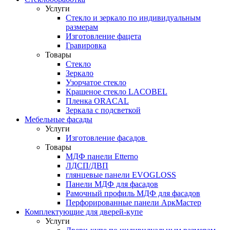
Услуги
Стекло и зеркало по индивидуальным
размерам
Изготовление фацета
Гравировка
Товары
Стекло
Зеркало
Узорчатое стекло
Крашеное стекло LACOBEL
Пленка ORACAL
Зеркала с подсветкой
Мебельные фасады
Услуги
Изготовление фасадов
Товары
МДФ панели Etterno
ЛДСП/ДВП
глянцевые панели EVOGLOSS
Панели МДФ для фасадов
Рамочный профиль МДФ для фасадов
Перфорированные панели АркМастер
Комплектующие для дверей-купе
Услуги