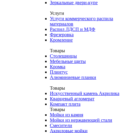
Зеркальные двери-купе
Услуги
Услуги коммерческого распила
материалов
Распил ЛДСП и МДФ
Фрезеровка
Кромление
Товары
Столешницы
Мебельные щиты
Кромка
Плинтус
Алюминиевые планки
Товары
Искусственный камень Акрилика
Кварцевый агломерат
Компакт плита
Товары
Мойки из камня
Мойки из нержавеющей стали
Смесители
Акриловые мойки