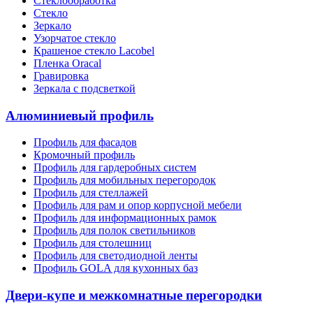
Стеклообработка
Стекло
Зеркало
Узорчатое стекло
Крашеное стекло Lacobel
Пленка Oracal
Гравировка
Зеркала с подсветкой
Алюминиевый профиль
Профиль для фасадов
Кромочный профиль
Профиль для гардеробных систем
Профиль для мобильных перегородок
Профиль для стеллажей
Профиль для рам и опор корпусной мебели
Профиль для информационных рамок
Профиль для полок светильников
Профиль для столешниц
Профиль для светодиодной ленты
Профиль GOLA для кухонных баз
Двери-купе и межкомнатные перегородки