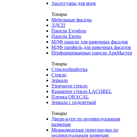
Аксессуары для моек
Товары
Мебельные фасады
ЛДСП
Панели Evogloss
Панели Eterno
МДФ панели для рамочных фасадов
МДФ профиль для рамочных фасадов
Перфорированные панели АркМастер
Товары
Стеклообработка
Стекло
Зеркало
Узорчатое стекло
Крашеное стекло LACOBEL
Пленка ORACAL
Зеркала с подсветкой
Товары
Двери-купе по индивидуальным
размерам
Межкомнатные перегородки по
индивидуальным размерам