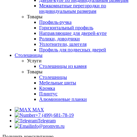
Двери-купе по индивидуальным размерам
Межкомнатные перегородки по
индивидуальным размерам
Товары
Профиль-ручка
Горизонтальный профиль
Направляющие для дверей-купе
Ролики, доводчики
Уплотнители, шлегеля
Профиль для подвесных дверей
Столешницы
Услуги
Столешницы из камня
Товары
Столешницы
Мебельные щиты
Кромка
Плинтус
Алюминиевые планки
MAX
+7 (499) 681-78-19
Telegram
info@promvm.ru
Получить консультацию