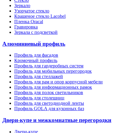
Стекло
Зеркало
Узорчатое стекло
Крашеное стекло Lacobel
Пленка Oracal
Гравировка
Зеркала с подсветкой
Алюминиевый профиль
Профиль для фасадов
Кромочный профиль
Профиль для гардеробных систем
Профиль для мобильных перегородок
Профиль для стеллажей
Профиль для рам и опор корпусной мебели
Профиль для информационных рамок
Профиль для полок светильников
Профиль для столешниц
Профиль для светодиодной ленты
Профиль GOLA для кухонных баз
Двери-купе и межкомнатные перегородки
Двери-купе