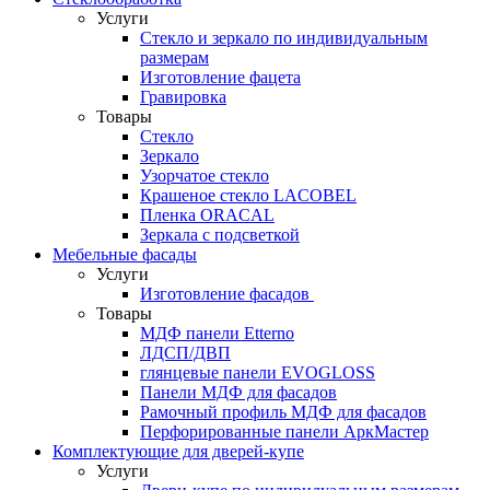
Услуги
Стекло и зеркало по индивидуальным
размерам
Изготовление фацета
Гравировка
Товары
Стекло
Зеркало
Узорчатое стекло
Крашеное стекло LACOBEL
Пленка ORACAL
Зеркала с подсветкой
Мебельные фасады
Услуги
Изготовление фасадов
Товары
МДФ панели Etterno
ЛДСП/ДВП
глянцевые панели EVOGLOSS
Панели МДФ для фасадов
Рамочный профиль МДФ для фасадов
Перфорированные панели АркМастер
Комплектующие для дверей-купе
Услуги