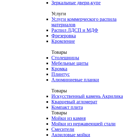
Зеркальные двери-купе
Услуги
Услуги коммерческого распила
материалов
Распил ЛДСП и МДФ
Фрезеровка
Кромление
Товары
Столешницы
Мебельные щиты
Кромка
Плинтус
Алюминиевые планки
Товары
Искусственный камень Акрилика
Кварцевый агломерат
Компакт плита
Товары
Мойки из камня
Мойки из нержавеющей стали
Смесители
Акриловые мойки