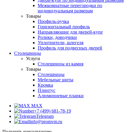
Двери-купе по индивидуальным размерам
Межкомнатные перегородки по
индивидуальным размерам
Товары
Профиль-ручка
Горизонтальный профиль
Направляющие для дверей-купе
Ролики, доводчики
Уплотнители, шлегеля
Профиль для подвесных дверей
Столешницы
Услуги
Столешницы из камня
Товары
Столешницы
Мебельные щиты
Кромка
Плинтус
Алюминиевые планки
MAX
+7 (499) 681-78-19
Telegram
info@promvm.ru
Получить консультацию