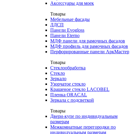
Аксессуары для моек
Товары
Мебельные фасады
ЛДСП
Панели Evogloss
Панели Eterno
МДФ панели для рамочных фасадов
МДФ профиль для рамочных фасадов
Перфорированные панели АркМастер
Товары
Стеклообработка
Стекло
Зеркало
Узорчатое стекло
Крашеное стекло LACOBEL
Пленка ORACAL
Зеркала с подсветкой
Товары
Двери-купе по индивидуальным
размерам
Межкомнатные перегородки по
индивидуальным размерам