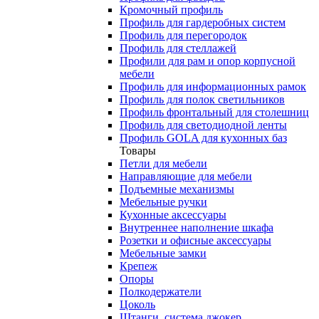
Кромочный профиль
Профиль для гардеробных систем
Профиль для перегородок
Профиль для стеллажей
Профили для рам и опор корпусной
мебели
Профиль для информационных рамок
Профиль для полок светильников
Профиль фронтальный для столешниц
Профиль для светодиодной ленты
Профиль GOLA для кухонных баз
Товары
Петли для мебели
Направляющие для мебели
Подъемные механизмы
Мебельные ручки
Кухонные аксессуары
Внутреннее наполнение шкафа
Розетки и офисные аксессуары
Мебельные замки
Крепеж
Опоры
Полкодержатели
Цоколь
Штанги, система джокер