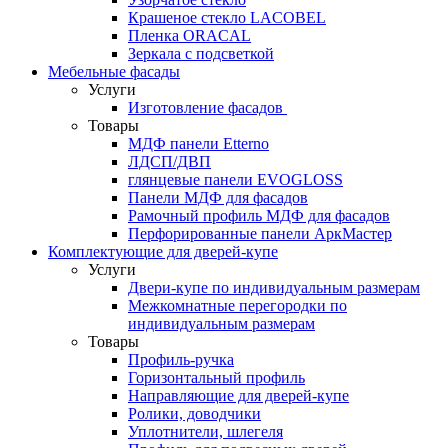
Крашеное стекло LACOBEL
Пленка ORACAL
Зеркала с подсветкой
Мебельные фасады
Услуги
Изготовление фасадов
Товары
МДФ панели Etterno
ЛДСП/ДВП
глянцевые панели EVOGLOSS
Панели МДФ для фасадов
Рамочный профиль МДФ для фасадов
Перфорированные панели АркМастер
Комплектующие для дверей-купе
Услуги
Двери-купе по индивидуальным размерам
Межкомнатные перегородки по
индивидуальным размерам
Товары
Профиль-ручка
Горизонтальный профиль
Направляющие для дверей-купе
Ролики, доводчики
Уплотнители, шлегеля