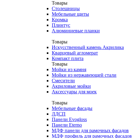
Товары
Столешницы
Мебельные щиты
Кромка
Плинтус
Алюминиевые планки
Товары
Искусственный камень Акрилика
Кварцевый агломерат
Компакт плита
Товары
Мойки из камня
Мойки из нержавеющей стали
Смесители
Акриловые мойки
Аксессуары для моек
Товары
Мебельные фасады
ЛДСП
Панели Evogloss
Панели Eterno
МДФ панели для рамочных фасадов
МДФ профиль для рамочных фасадов