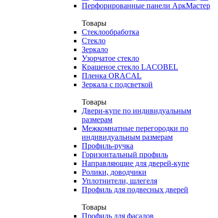
Перфорированные панели АркМастер
Товары
Стеклообработка
Стекло
Зеркало
Узорчатое стекло
Крашеное стекло LACOBEL
Пленка ORACAL
Зеркала с подсветкой
Товары
Двери-купе по индивидуальным
размерам
Межкомнатные перегородки по
индивидуальным размерам
Профиль-ручка
Горизонтальный профиль
Направляющие для дверей-купе
Ролики, доводчики
Уплотнители, шлегеля
Профиль для подвесных дверей
Товары
Профиль для фасадов