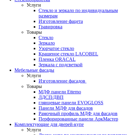
Услуги
Стекло и зеркало по индивидуальным
размерам
Изготовление фацета
Гравировка
Товары
Стекло
Зеркало
Узорчатое стекло
Крашеное стекло LACOBEL
Пленка ORACAL
Зеркала с подсветкой
Мебельные фасады
Услуги
Изготовление фасадов
Товары
МДФ панели Etterno
ЛДСП/ДВП
глянцевые панели EVOGLOSS
Панели МДФ для фасадов
Рамочный профиль МДФ для фасадов
Перфорированные панели АркМастер
Комплектующие для дверей-купе
Услуги