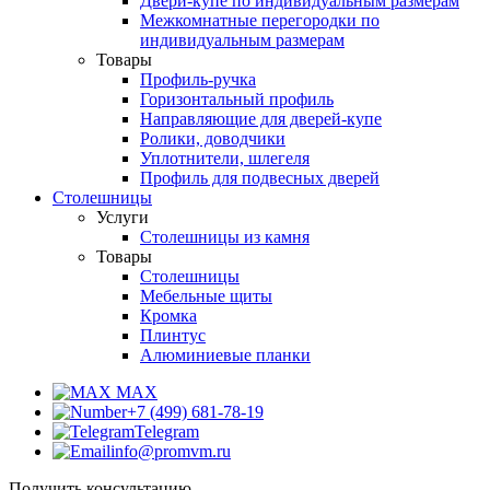
Двери-купе по индивидуальным размерам
Межкомнатные перегородки по
индивидуальным размерам
Товары
Профиль-ручка
Горизонтальный профиль
Направляющие для дверей-купе
Ролики, доводчики
Уплотнители, шлегеля
Профиль для подвесных дверей
Столешницы
Услуги
Столешницы из камня
Товары
Столешницы
Мебельные щиты
Кромка
Плинтус
Алюминиевые планки
MAX
+7 (499) 681-78-19
Telegram
info@promvm.ru
Получить консультацию