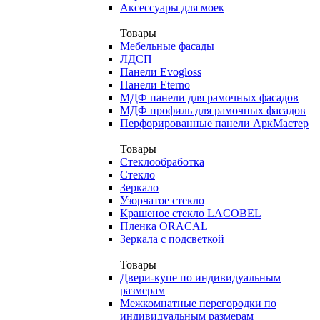
Аксессуары для моек
Товары
Мебельные фасады
ЛДСП
Панели Evogloss
Панели Eterno
МДФ панели для рамочных фасадов
МДФ профиль для рамочных фасадов
Перфорированные панели АркМастер
Товары
Стеклообработка
Стекло
Зеркало
Узорчатое стекло
Крашеное стекло LACOBEL
Пленка ORACAL
Зеркала с подсветкой
Товары
Двери-купе по индивидуальным
размерам
Межкомнатные перегородки по
индивидуальным размерам