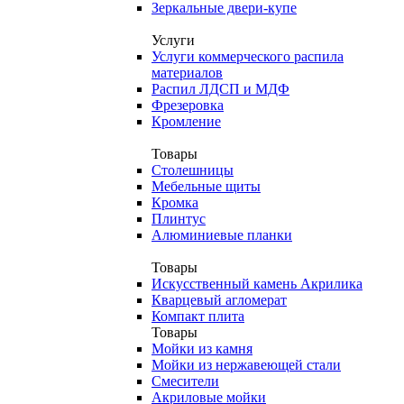
Зеркальные двери-купе
Услуги
Услуги коммерческого распила
материалов
Распил ЛДСП и МДФ
Фрезеровка
Кромление
Товары
Столешницы
Мебельные щиты
Кромка
Плинтус
Алюминиевые планки
Товары
Искусственный камень Акрилика
Кварцевый агломерат
Компакт плита
Товары
Мойки из камня
Мойки из нержавеющей стали
Смесители
Акриловые мойки