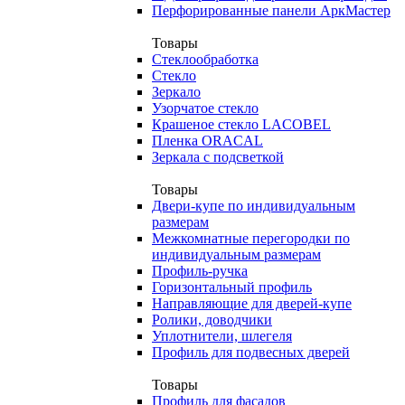
Перфорированные панели АркМастер
Товары
Стеклообработка
Стекло
Зеркало
Узорчатое стекло
Крашеное стекло LACOBEL
Пленка ORACAL
Зеркала с подсветкой
Товары
Двери-купе по индивидуальным
размерам
Межкомнатные перегородки по
индивидуальным размерам
Профиль-ручка
Горизонтальный профиль
Направляющие для дверей-купе
Ролики, доводчики
Уплотнители, шлегеля
Профиль для подвесных дверей
Товары
Профиль для фасадов