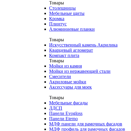
Товары
Столешницы
Мебельные щиты
Кромка
Плинтус
Алюминиевые планки
Товары
Искусственный камень Акрилика
Кварцевый агломерат
Компакт плита
Товары
Мойки из камня
Мойки из нержавеющей стали
Смесители
Акриловые мойки
Аксессуары для моек
Товары
Мебельные фасады
ЛДСП
Панели Evogloss
Панели Eterno
МДФ панели для рамочных фасадов
МДФ профиль для рамочных фасадов