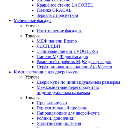
Крашеное стекло LACOBEL
Пленка ORACAL
Зеркала с подсветкой
Мебельные фасады
Услуги
Изготовление фасадов
Товары
МДФ панели Etterno
ЛДСП/ДВП
глянцевые панели EVOGLOSS
Панели МДФ для фасадов
Рамочный профиль МДФ для фасадов
Перфорированные панели АркМастер
Комплектующие для дверей-купе
Услуги
Двери-купе по индивидуальным размерам
Межкомнатные перегородки по
индивидуальным размерам
Товары
Профиль-ручка
Горизонтальный профиль
Направляющие для дверей-купе
Ролики, доводчики
Уплотнители, шлегеля