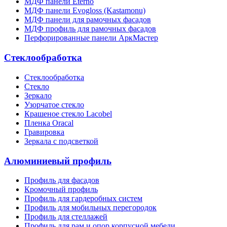
МДФ панели Eterno
МДФ панели Evogloss (Kastamonu)
МДФ панели для рамочных фасадов
МДФ профиль для рамочных фасадов
Перфорированные панели АркМастер
Стеклообработка
Стеклообработка
Стекло
Зеркало
Узорчатое стекло
Крашеное стекло Lacobel
Пленка Oracal
Гравировка
Зеркала с подсветкой
Алюминиевый профиль
Профиль для фасадов
Кромочный профиль
Профиль для гардеробных систем
Профиль для мобильных перегородок
Профиль для стеллажей
Профиль для рам и опор корпусной мебели