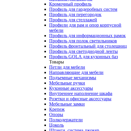
Кромочный профиль
Профиль для гардеробных систем
Профиль для перегородок
Профиль для стеллажей
Профили для рам и опор корпусной
мебели
Профиль для информационных рамок
Профиль для полок светильников
Профиль фронтальный для столешниц
Профиль для светодиодной ленты
Профиль GOLA для кухонных баз
Товары
Петли для мебели
Направляющие для мебели
Подъемные механизмы
Мебельные ручки
Кухонные аксессуары
Внутреннее наполнение шкафа
Розетки и офисные аксессуары
Мебельные замки
Крепеж
Опоры
Полкодержатели
Цоколь
Штанги, система джокер